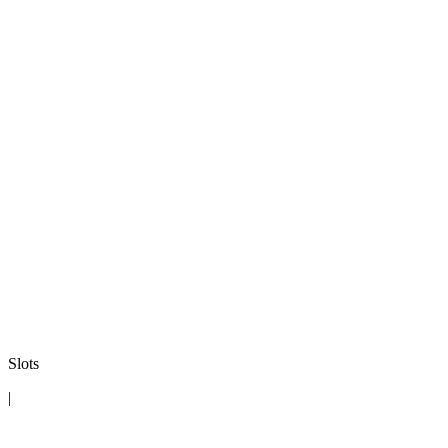
Slots
|