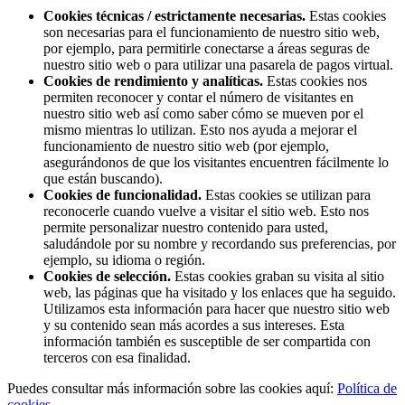
Cookies técnicas / estrictamente necesarias.
Estas cookies
son necesarias para el funcionamiento de nuestro sitio web,
por ejemplo, para permitirle conectarse a áreas seguras de
nuestro sitio web o para utilizar una pasarela de pagos virtual.
Cookies de rendimiento y analíticas.
Estas cookies nos
permiten reconocer y contar el número de visitantes en
nuestro sitio web así como saber cómo se mueven por el
mismo mientras lo utilizan. Esto nos ayuda a mejorar el
funcionamiento de nuestro sitio web (por ejemplo,
asegurándonos de que los visitantes encuentren fácilmente lo
que están buscando).
Cookies de funcionalidad.
Estas cookies se utilizan para
reconocerle cuando vuelve a visitar el sitio web. Esto nos
permite personalizar nuestro contenido para usted,
saludándole por su nombre y recordando sus preferencias, por
ejemplo, su idioma o región.
Cookies de selección.
Estas cookies graban su visita al sitio
web, las páginas que ha visitado y los enlaces que ha seguido.
Utilizamos esta información para hacer que nuestro sitio web
y su contenido sean más acordes a sus intereses. Esta
información también es susceptible de ser compartida con
terceros con esa finalidad.
Puedes consultar más información sobre las cookies aquí:
Política de
cookies