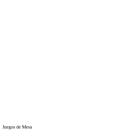
Juegos de Mesa