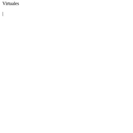
Virtuales
|