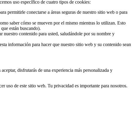
acemos uso específico de cuatro tipos de cookies:
ra permitirle conectarse a áreas seguras de nuestro sitio web o para
 como saber cómo se mueven por el mismo mientras lo utilizan. Esto
o que están buscando).
zar nuestro contenido para usted, saludándole por su nombre y
s esta información para hacer que nuestro sitio web y su contenido sean
s aceptar, disfrutarás de una experiencia más personalizada y
er uso de este sitio web. Tu privacidad es importante para nosotros.