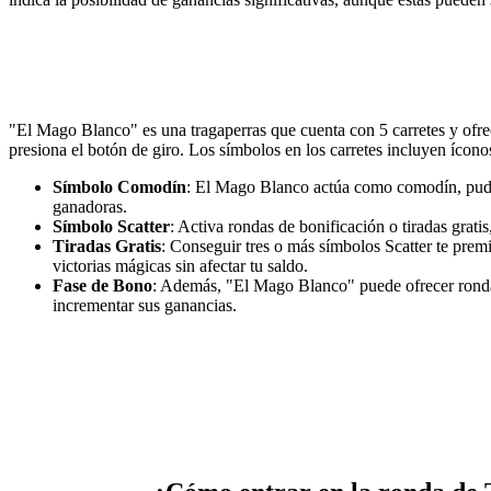
"El Mago Blanco" es una tragaperras que cuenta con 5 carretes y ofre
presiona el botón de giro. Los símbolos en los carretes incluyen íco
Símbolo Comodín
: El Mago Blanco actúa como comodín, pudie
ganadoras.
Símbolo Scatter
: Activa rondas de bonificación o tiradas grat
Tiradas Gratis
: Conseguir tres o más símbolos Scatter te premi
victorias mágicas sin afectar tu saldo.
Fase de Bono
: Además, "El Mago Blanco" puede ofrecer rondas 
incrementar sus ganancias.