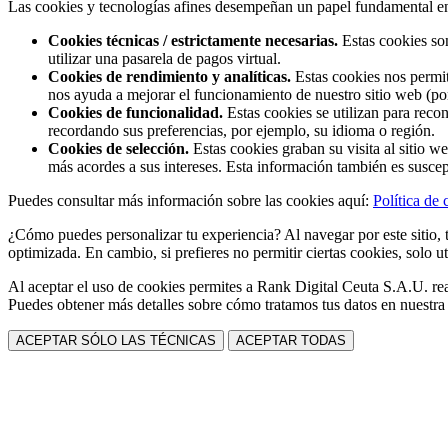
Las cookies y tecnologías afines desempeñan un papel fundamental en t
Cookies técnicas / estrictamente necesarias.
Estas cookies son
utilizar una pasarela de pagos virtual.
Cookies de rendimiento y analíticas.
Estas cookies nos permit
nos ayuda a mejorar el funcionamiento de nuestro sitio web (po
Cookies de funcionalidad.
Estas cookies se utilizan para reco
recordando sus preferencias, por ejemplo, su idioma o región.
Cookies de selección.
Estas cookies graban su visita al sitio w
más acordes a sus intereses. Esta información también es suscep
Puedes consultar más información sobre las cookies aquí:
Política de 
¿Cómo puedes personalizar tu experiencia? Al navegar por este sitio, t
optimizada. En cambio, si prefieres no permitir ciertas cookies, solo ut
Al aceptar el uso de cookies permites a Rank Digital Ceuta S.A.U. rea
Puedes obtener más detalles sobre cómo tratamos tus datos en nuestr
ACEPTAR SÓLO LAS TÉCNICAS
ACEPTAR TODAS