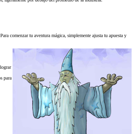
 Para comenzar tu aventura mágica, simplemente ajusta tu apuesta y
lograr
os para