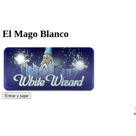
El Mago Blanco
Entrar y jugar