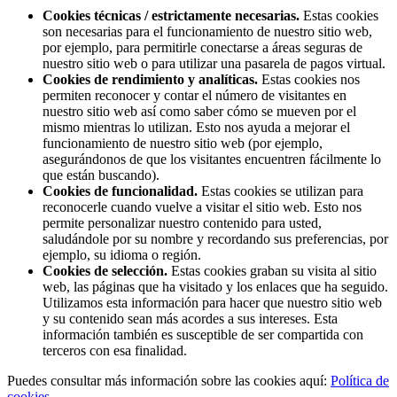
Cookies técnicas / estrictamente necesarias.
Estas cookies
son necesarias para el funcionamiento de nuestro sitio web,
por ejemplo, para permitirle conectarse a áreas seguras de
nuestro sitio web o para utilizar una pasarela de pagos virtual.
Cookies de rendimiento y analíticas.
Estas cookies nos
permiten reconocer y contar el número de visitantes en
nuestro sitio web así como saber cómo se mueven por el
mismo mientras lo utilizan. Esto nos ayuda a mejorar el
funcionamiento de nuestro sitio web (por ejemplo,
asegurándonos de que los visitantes encuentren fácilmente lo
que están buscando).
Cookies de funcionalidad.
Estas cookies se utilizan para
reconocerle cuando vuelve a visitar el sitio web. Esto nos
permite personalizar nuestro contenido para usted,
saludándole por su nombre y recordando sus preferencias, por
ejemplo, su idioma o región.
Cookies de selección.
Estas cookies graban su visita al sitio
web, las páginas que ha visitado y los enlaces que ha seguido.
Utilizamos esta información para hacer que nuestro sitio web
y su contenido sean más acordes a sus intereses. Esta
información también es susceptible de ser compartida con
terceros con esa finalidad.
Puedes consultar más información sobre las cookies aquí:
Política de
cookies