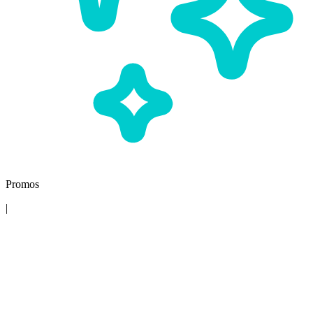
Promos
|