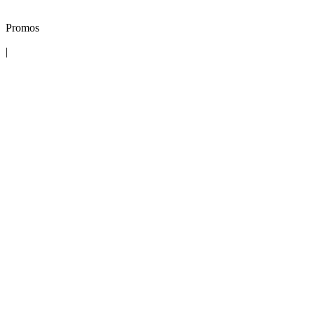
Promos
|