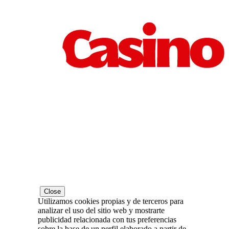
Close
Utilizamos cookies propias y de terceros para
analizar el uso del sitio web y mostrarte
publicidad relacionada con tus preferencias
sobre la base de un perfil elaborado a partir de