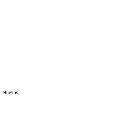
Nuevos
|