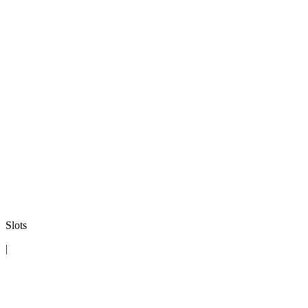
Slots
|