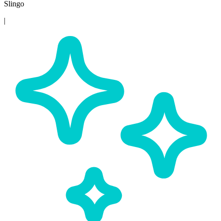
Slingo
|