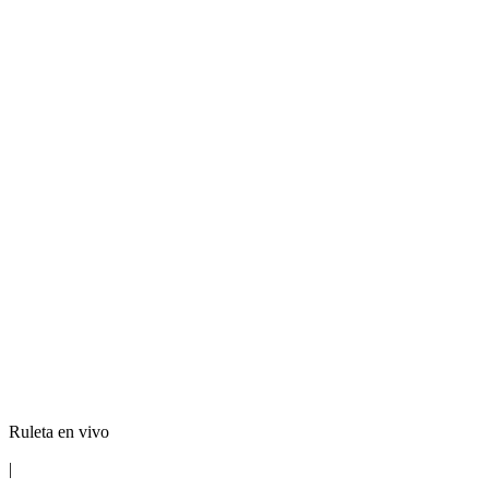
Ruleta en vivo
|