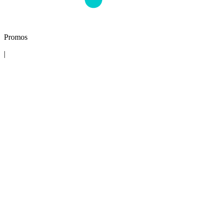
Promos
|