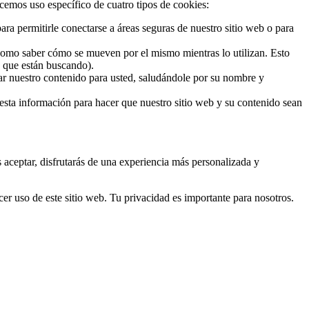
acemos uso específico de cuatro tipos de cookies:
ra permitirle conectarse a áreas seguras de nuestro sitio web o para
 como saber cómo se mueven por el mismo mientras lo utilizan. Esto
o que están buscando).
zar nuestro contenido para usted, saludándole por su nombre y
s esta información para hacer que nuestro sitio web y su contenido sean
s aceptar, disfrutarás de una experiencia más personalizada y
er uso de este sitio web. Tu privacidad es importante para nosotros.