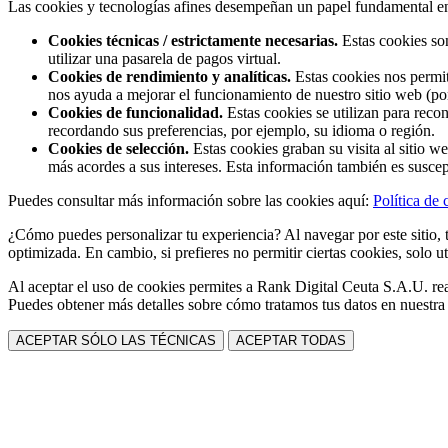
Las cookies y tecnologías afines desempeñan un papel fundamental en t
Cookies técnicas / estrictamente necesarias.
Estas cookies son
utilizar una pasarela de pagos virtual.
Cookies de rendimiento y analíticas.
Estas cookies nos permit
nos ayuda a mejorar el funcionamiento de nuestro sitio web (po
Cookies de funcionalidad.
Estas cookies se utilizan para reco
recordando sus preferencias, por ejemplo, su idioma o región.
Cookies de selección.
Estas cookies graban su visita al sitio w
más acordes a sus intereses. Esta información también es suscep
Puedes consultar más información sobre las cookies aquí:
Política de 
¿Cómo puedes personalizar tu experiencia? Al navegar por este sitio, t
optimizada. En cambio, si prefieres no permitir ciertas cookies, solo ut
Al aceptar el uso de cookies permites a Rank Digital Ceuta S.A.U. rea
Puedes obtener más detalles sobre cómo tratamos tus datos en nuestr
ACEPTAR SÓLO LAS TÉCNICAS
ACEPTAR TODAS