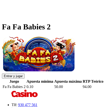
Fa Fa Babies 2
Entrar y jugar
Juego
Apuesta mínima
Apuesta máxima
RTP Teórico
Fa Fa Babies 2
0.10
50.00
94.00
Tlf:
930 477 561