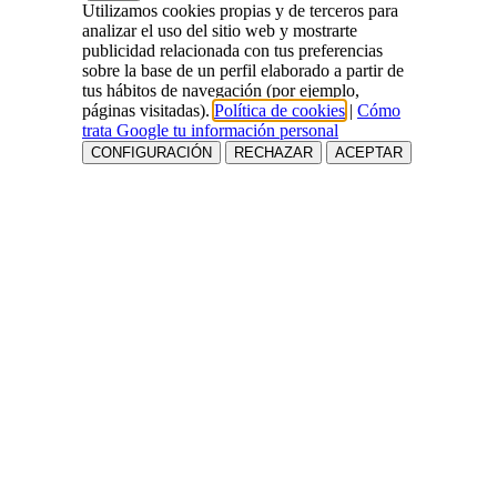
Utilizamos cookies propias y de terceros para
analizar el uso del sitio web y mostrarte
publicidad relacionada con tus preferencias
sobre la base de un perfil elaborado a partir de
tus hábitos de navegación (por ejemplo,
páginas visitadas).
Política de cookies
|
Cómo
trata Google tu información personal
CONFIGURACIÓN
RECHAZAR
ACEPTAR