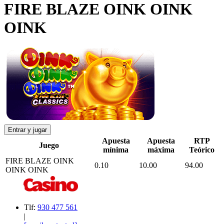
FIRE BLAZE OINK OINK
OINK
Entrar y jugar
Apuesta
Apuesta
RTP
Juego
mínima
máxima
Teórico
FIRE BLAZE OINK
0.10
10.00
94.00
OINK OINK
Tlf:
930 477 561
|