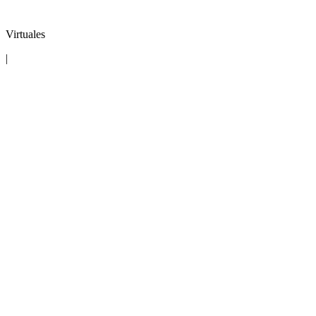
Virtuales
|