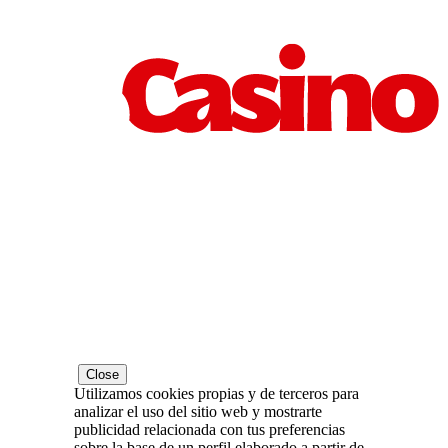
Close
Utilizamos cookies propias y de terceros para
analizar el uso del sitio web y mostrarte
publicidad relacionada con tus preferencias
sobre la base de un perfil elaborado a partir de