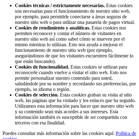
Cookies técnicas / estrictamente necesarias.
Estas cookies
son necesarias para el funcionamiento de nuestro sitio web,
por ejemplo, para permitirle conectarse a áreas seguras de
nuestro sitio web o para utilizar una pasarela de pagos virtual.
Cookies de rendimiento y analíticas.
Estas cookies nos
permiten reconocer y contar el número de visitantes en
nuestro sitio web así como saber cómo se mueven por el
mismo mientras lo utilizan. Esto nos ayuda a mejorar el
funcionamiento de nuestro sitio web (por ejemplo,
asegurándonos de que los visitantes encuentren fácilmente lo
que están buscando).
Cookies de funcionalidad.
Estas cookies se utilizan para
reconocerle cuando vuelve a visitar el sitio web. Esto nos
permite personalizar nuestro contenido para usted,
saludándole por su nombre y recordando sus preferencias, por
ejemplo, su idioma o región.
Cookies de selección.
Estas cookies graban su visita al sitio
web, las páginas que ha visitado y los enlaces que ha seguido.
Utilizamos esta información para hacer que nuestro sitio web
y su contenido sean más acordes a sus intereses. Esta
información también es susceptible de ser compartida con
terceros con esa finalidad.
Puedes consultar más información sobre las cookies aquí:
Política de
cookies