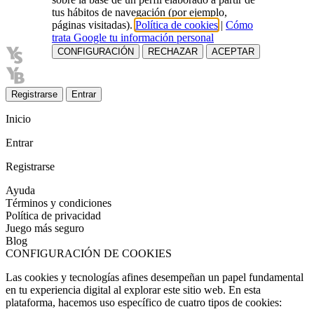
tus hábitos de navegación (por ejemplo,
páginas visitadas).
Política de cookies
|
Cómo
trata Google tu información personal
CONFIGURACIÓN
RECHAZAR
ACEPTAR
Registrarse
Entrar
Inicio
Entrar
Registrarse
Ayuda
Términos y condiciones
Política de privacidad
Juego más seguro
Blog
CONFIGURACIÓN DE COOKIES
Las cookies y tecnologías afines desempeñan un papel fundamental
en tu experiencia digital al explorar este sitio web. En esta
plataforma, hacemos uso específico de cuatro tipos de cookies: