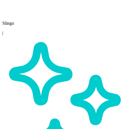
Slingo
|