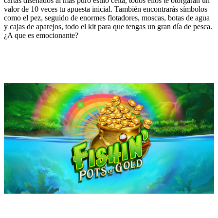
cartas diseñados al más puro estilo celta, todos ellos te otorgarán un
valor de 10 veces tu apuesta inicial. También encontrarás símbolos
como el pez, seguido de enormes flotadores, moscas, botas de agua
y cajas de aparejos, todo el kit para que tengas un gran día de pesca.
¿A que es emocionante?