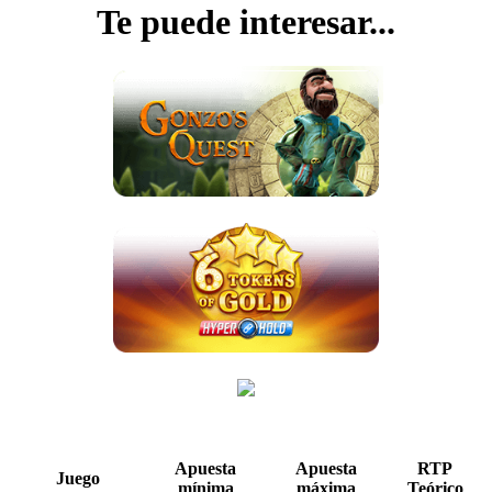
Te puede interesar...
Apuesta
Apuesta
RTP
Juego
mínima
máxima
Teórico