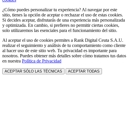
¿Cómo puedes personalizar tu experiencia? Al navegar por este
sitio, tienes la opción de aceptar o rechazar el uso de estas cookies.
Si decides aceptar, disfrutarás de una experiencia más personalizada
y optimizada. En cambio, si prefieres no permitir ciertas cookies,
solo utilizaremos las esenciales para el funcionamiento del sitio.
Al aceptar el uso de cookies permites a Rank Digital Ceuta S.A.U.
realizar el seguimiento y análisis de tu comportamiento como cliente
al hacer uso de este sitio web. Tu privacidad es importante para
nosotros. Puedes obtener más detalles sobre cómo tratamos tus datos
en nuestra
Política de Privacidad
ACEPTAR SÓLO LAS TÉCNICAS
ACEPTAR TODAS