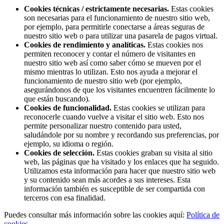
Cookies técnicas / estrictamente necesarias.
Estas cookies
son necesarias para el funcionamiento de nuestro sitio web,
por ejemplo, para permitirle conectarse a áreas seguras de
nuestro sitio web o para utilizar una pasarela de pagos virtual.
Cookies de rendimiento y analíticas.
Estas cookies nos
permiten reconocer y contar el número de visitantes en
nuestro sitio web así como saber cómo se mueven por el
mismo mientras lo utilizan. Esto nos ayuda a mejorar el
funcionamiento de nuestro sitio web (por ejemplo,
asegurándonos de que los visitantes encuentren fácilmente lo
que están buscando).
Cookies de funcionalidad.
Estas cookies se utilizan para
reconocerle cuando vuelve a visitar el sitio web. Esto nos
permite personalizar nuestro contenido para usted,
saludándole por su nombre y recordando sus preferencias, por
ejemplo, su idioma o región.
Cookies de selección.
Estas cookies graban su visita al sitio
web, las páginas que ha visitado y los enlaces que ha seguido.
Utilizamos esta información para hacer que nuestro sitio web
y su contenido sean más acordes a sus intereses. Esta
información también es susceptible de ser compartida con
terceros con esa finalidad.
Puedes consultar más información sobre las cookies aquí:
Política de
cookies