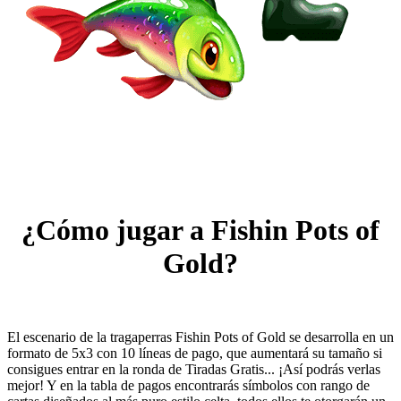
¿Cómo jugar a Fishin Pots of
Gold?
El escenario de la tragaperras Fishin Pots of Gold se desarrolla en un
formato de 5x3 con 10 líneas de pago, que aumentará su tamaño si
consigues entrar en la ronda de Tiradas Gratis... ¡Así podrás verlas
mejor! Y en la tabla de pagos encontrarás símbolos con rango de