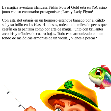
La mágica aventura irlandesa Fishin Pots of Gold está en YoCasino
junto con su encantador protagonista: ¡Lucky Lady Flynn!
Con esta slot estarás en un hermoso estanque bañado por el cálido
sol y su brillo en las islas irlandesas, rodeado de miles de peces que
caerán en tu pantalla como por arte de magia, junto con brillantes
arco iris y tréboles de cuatro hojas. Todo esto armonizado con un
fondo de melódicas armonias de un violín. ¿Vienes a pescar?