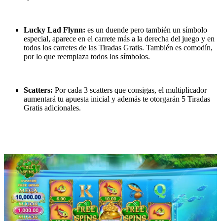
Lucky Lad Flynn:
es un duende pero también un símbolo
especial, aparece en el carrete más a la derecha del juego y en
todos los carretes de las Tiradas Gratis. También es comodín,
por lo que reemplaza todos los símbolos.
Scatters:
Por cada 3 scatters que consigas, el multiplicador
aumentará tu apuesta inicial y además te otorgarán 5 Tiradas
Gratis adicionales.