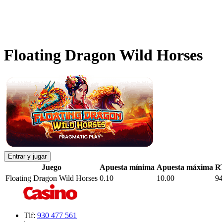
Floating Dragon Wild Horses
Entrar y jugar
Juego
Apuesta mínima
Apuesta máxima
R
Floating Dragon Wild Horses
0.10
10.00
9
Tlf:
930 477 561