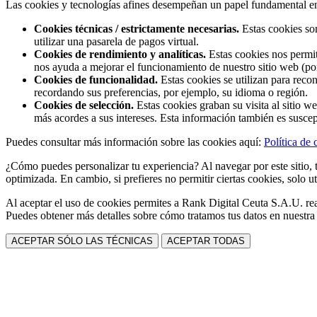
Las cookies y tecnologías afines desempeñan un papel fundamental en t
Cookies técnicas / estrictamente necesarias.
Estas cookies son
utilizar una pasarela de pagos virtual.
Cookies de rendimiento y analíticas.
Estas cookies nos permit
nos ayuda a mejorar el funcionamiento de nuestro sitio web (po
Cookies de funcionalidad.
Estas cookies se utilizan para reco
recordando sus preferencias, por ejemplo, su idioma o región.
Cookies de selección.
Estas cookies graban su visita al sitio w
más acordes a sus intereses. Esta información también es suscep
Puedes consultar más información sobre las cookies aquí:
Política de 
¿Cómo puedes personalizar tu experiencia? Al navegar por este sitio, t
optimizada. En cambio, si prefieres no permitir ciertas cookies, solo ut
Al aceptar el uso de cookies permites a Rank Digital Ceuta S.A.U. rea
Puedes obtener más detalles sobre cómo tratamos tus datos en nuestr
ACEPTAR SÓLO LAS TÉCNICAS
ACEPTAR TODAS