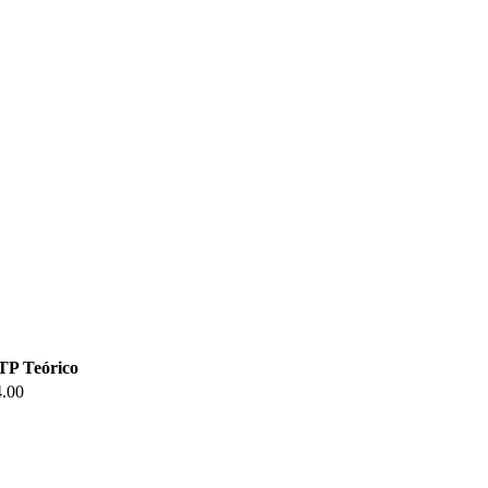
TP Teórico
4.00