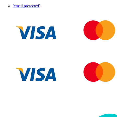
|
[email protected]