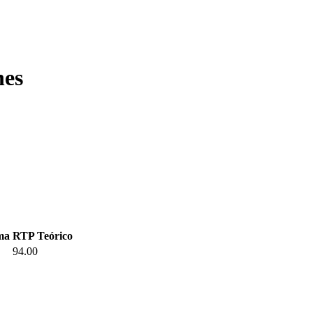
nes
ma
RTP Teórico
94.00