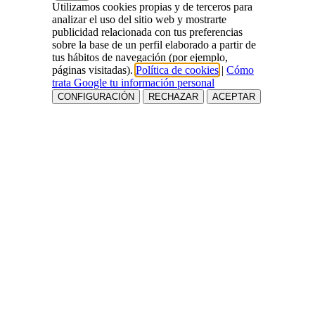
Utilizamos cookies propias y de terceros para
analizar el uso del sitio web y mostrarte
publicidad relacionada con tus preferencias
sobre la base de un perfil elaborado a partir de
tus hábitos de navegación (por ejemplo,
páginas visitadas).
Política de cookies
|
Cómo
trata Google tu información personal
CONFIGURACIÓN
RECHAZAR
ACEPTAR