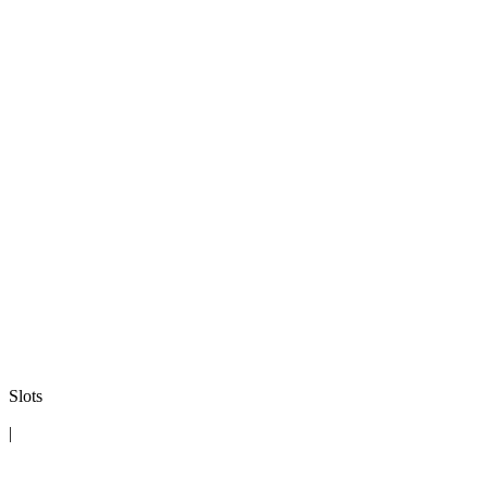
Slots
|