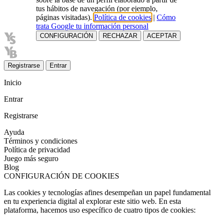
tus hábitos de navegación (por ejemplo,
páginas visitadas).
Política de cookies
|
Cómo
trata Google tu información personal
CONFIGURACIÓN
RECHAZAR
ACEPTAR
Registrarse
Entrar
Inicio
Entrar
Registrarse
Ayuda
Términos y condiciones
Política de privacidad
Juego más seguro
Blog
CONFIGURACIÓN DE COOKIES
Las cookies y tecnologías afines desempeñan un papel fundamental
en tu experiencia digital al explorar este sitio web. En esta
plataforma, hacemos uso específico de cuatro tipos de cookies: