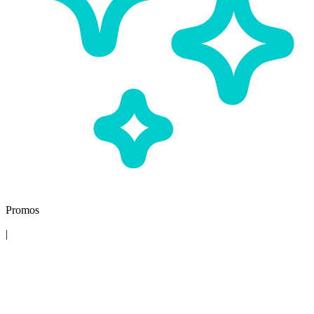
Promos
|