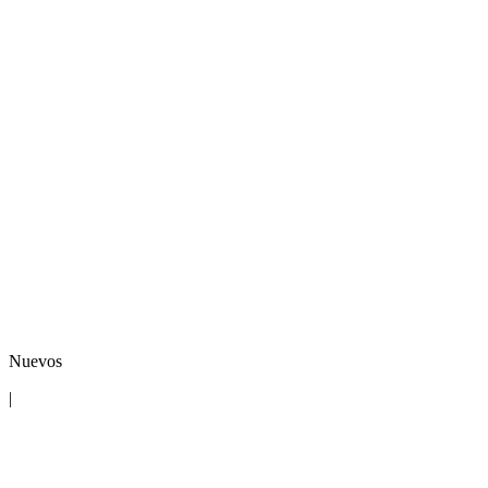
Nuevos
|