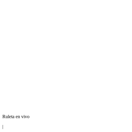
Ruleta en vivo
|