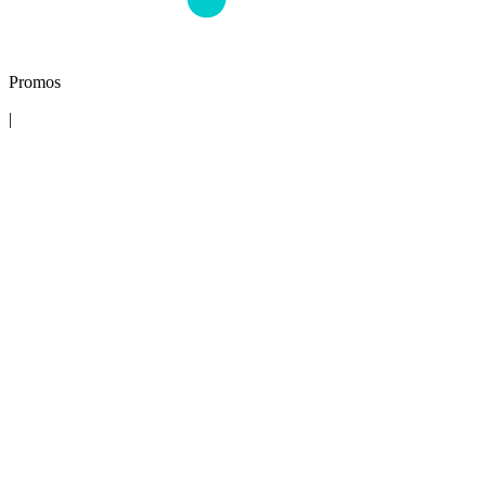
Promos
|