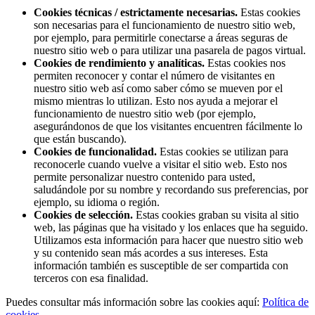
Cookies técnicas / estrictamente necesarias.
Estas cookies
son necesarias para el funcionamiento de nuestro sitio web,
por ejemplo, para permitirle conectarse a áreas seguras de
nuestro sitio web o para utilizar una pasarela de pagos virtual.
Cookies de rendimiento y analíticas.
Estas cookies nos
permiten reconocer y contar el número de visitantes en
nuestro sitio web así como saber cómo se mueven por el
mismo mientras lo utilizan. Esto nos ayuda a mejorar el
funcionamiento de nuestro sitio web (por ejemplo,
asegurándonos de que los visitantes encuentren fácilmente lo
que están buscando).
Cookies de funcionalidad.
Estas cookies se utilizan para
reconocerle cuando vuelve a visitar el sitio web. Esto nos
permite personalizar nuestro contenido para usted,
saludándole por su nombre y recordando sus preferencias, por
ejemplo, su idioma o región.
Cookies de selección.
Estas cookies graban su visita al sitio
web, las páginas que ha visitado y los enlaces que ha seguido.
Utilizamos esta información para hacer que nuestro sitio web
y su contenido sean más acordes a sus intereses. Esta
información también es susceptible de ser compartida con
terceros con esa finalidad.
Puedes consultar más información sobre las cookies aquí:
Política de
cookies