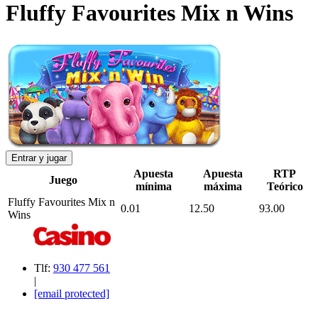
Fluffy Favourites Mix n Wins
Entrar y jugar
Apuesta
Apuesta
RTP
Juego
mínima
máxima
Teórico
Fluffy Favourites Mix n
0.01
12.50
93.00
Wins
Tlf:
930 477 561
|
[email protected]