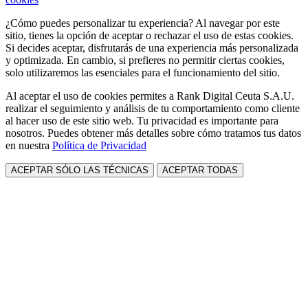
¿Cómo puedes personalizar tu experiencia? Al navegar por este
sitio, tienes la opción de aceptar o rechazar el uso de estas cookies.
Si decides aceptar, disfrutarás de una experiencia más personalizada
y optimizada. En cambio, si prefieres no permitir ciertas cookies,
solo utilizaremos las esenciales para el funcionamiento del sitio.
Al aceptar el uso de cookies permites a Rank Digital Ceuta S.A.U.
realizar el seguimiento y análisis de tu comportamiento como cliente
al hacer uso de este sitio web. Tu privacidad es importante para
nosotros. Puedes obtener más detalles sobre cómo tratamos tus datos
en nuestra
Política de Privacidad
ACEPTAR SÓLO LAS TÉCNICAS
ACEPTAR TODAS