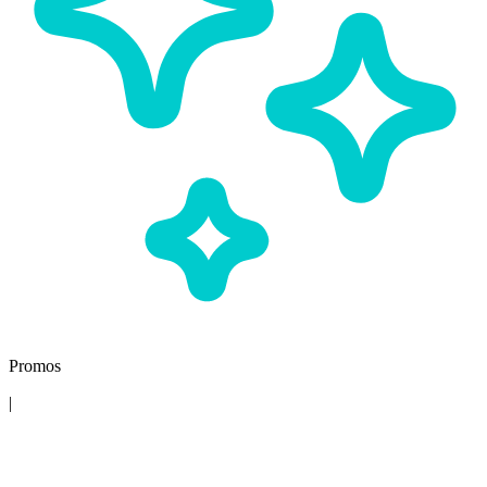
Promos
|