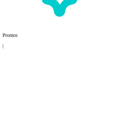
Promos
|