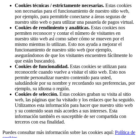
Cookies técnicas / estrictamente necesarias.
Estas cookies
son necesarias para el funcionamiento de nuestro sitio web,
por ejemplo, para permitirle conectarse a áreas seguras de
nuestro sitio web o para utilizar una pasarela de pagos virtual.
Cookies de rendimiento y analíticas.
Estas cookies nos
permiten reconocer y contar el número de visitantes en
nuestro sitio web así como saber cómo se mueven por el
mismo mientras lo utilizan. Esto nos ayuda a mejorar el
funcionamiento de nuestro sitio web (por ejemplo,
asegurándonos de que los visitantes encuentren fácilmente lo
que están buscando).
Cookies de funcionalidad.
Estas cookies se utilizan para
reconocerle cuando vuelve a visitar el sitio web. Esto nos
permite personalizar nuestro contenido para usted,
saludándole por su nombre y recordando sus preferencias, por
ejemplo, su idioma o región.
Cookies de selección.
Estas cookies graban su visita al sitio
web, las páginas que ha visitado y los enlaces que ha seguido.
Utilizamos esta información para hacer que nuestro sitio web
y su contenido sean más acordes a sus intereses. Esta
información también es susceptible de ser compartida con
terceros con esa finalidad.
Puedes consultar más información sobre las cookies aquí:
Política de
cookies