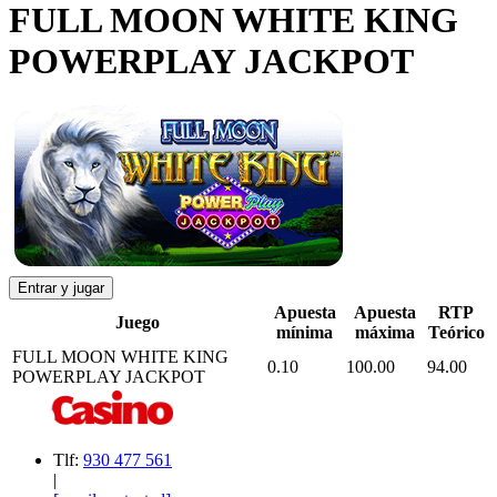
FULL MOON WHITE KING
POWERPLAY JACKPOT
Entrar y jugar
Apuesta
Apuesta
RTP
Juego
mínima
máxima
Teórico
FULL MOON WHITE KING
0.10
100.00
94.00
POWERPLAY JACKPOT
Tlf:
930 477 561
|