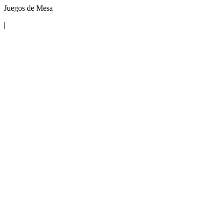
Juegos de Mesa
|