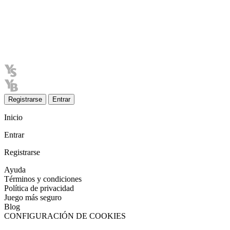
Registrarse
Entrar
Inicio
Entrar
Registrarse
Ayuda
Términos y condiciones
Política de privacidad
Juego más seguro
Blog
CONFIGURACIÓN DE COOKIES