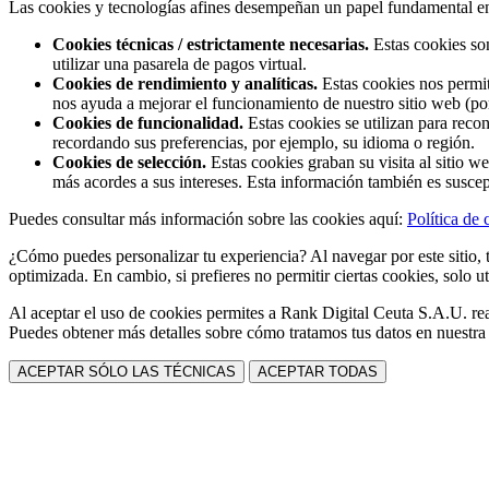
Las cookies y tecnologías afines desempeñan un papel fundamental en t
Cookies técnicas / estrictamente necesarias.
Estas cookies son
utilizar una pasarela de pagos virtual.
Cookies de rendimiento y analíticas.
Estas cookies nos permit
nos ayuda a mejorar el funcionamiento de nuestro sitio web (po
Cookies de funcionalidad.
Estas cookies se utilizan para reco
recordando sus preferencias, por ejemplo, su idioma o región.
Cookies de selección.
Estas cookies graban su visita al sitio w
más acordes a sus intereses. Esta información también es suscep
Puedes consultar más información sobre las cookies aquí:
Política de 
¿Cómo puedes personalizar tu experiencia? Al navegar por este sitio, t
optimizada. En cambio, si prefieres no permitir ciertas cookies, solo ut
Al aceptar el uso de cookies permites a Rank Digital Ceuta S.A.U. rea
Puedes obtener más detalles sobre cómo tratamos tus datos en nuestr
ACEPTAR SÓLO LAS TÉCNICAS
ACEPTAR TODAS