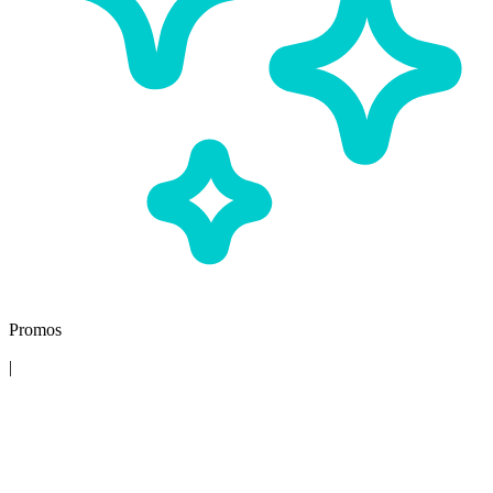
Promos
|