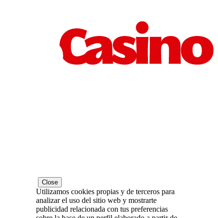
Close
Utilizamos cookies propias y de terceros para
analizar el uso del sitio web y mostrarte
publicidad relacionada con tus preferencias
sobre la base de un perfil elaborado a partir de