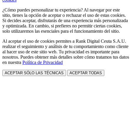
¿Cómo puedes personalizar tu experiencia? Al navegar por este
sitio, tienes la opción de aceptar o rechazar el uso de estas cookies.
Si decides aceptar, disfrutarás de una experiencia más personalizada
y optimizada. En cambio, si prefieres no permitir ciertas cookies,
solo utilizaremos las esenciales para el funcionamiento del sitio.
Al aceptar el uso de cookies permites a Rank Digital Ceuta S.A.U.
realizar el seguimiento y análisis de tu comportamiento como cliente
al hacer uso de este sitio web. Tu privacidad es importante para
nosotros. Puedes obtener más detalles sobre cómo tratamos tus datos
en nuestra
Política de Privacidad
ACEPTAR SÓLO LAS TÉCNICAS
ACEPTAR TODAS