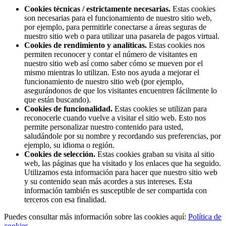
Cookies técnicas / estrictamente necesarias.
Estas cookies
son necesarias para el funcionamiento de nuestro sitio web,
por ejemplo, para permitirle conectarse a áreas seguras de
nuestro sitio web o para utilizar una pasarela de pagos virtual.
Cookies de rendimiento y analíticas.
Estas cookies nos
permiten reconocer y contar el número de visitantes en
nuestro sitio web así como saber cómo se mueven por el
mismo mientras lo utilizan. Esto nos ayuda a mejorar el
funcionamiento de nuestro sitio web (por ejemplo,
asegurándonos de que los visitantes encuentren fácilmente lo
que están buscando).
Cookies de funcionalidad.
Estas cookies se utilizan para
reconocerle cuando vuelve a visitar el sitio web. Esto nos
permite personalizar nuestro contenido para usted,
saludándole por su nombre y recordando sus preferencias, por
ejemplo, su idioma o región.
Cookies de selección.
Estas cookies graban su visita al sitio
web, las páginas que ha visitado y los enlaces que ha seguido.
Utilizamos esta información para hacer que nuestro sitio web
y su contenido sean más acordes a sus intereses. Esta
información también es susceptible de ser compartida con
terceros con esa finalidad.
Puedes consultar más información sobre las cookies aquí:
Política de
cookies