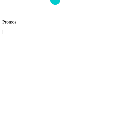
Promos
|