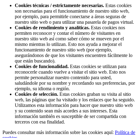
Cookies técnicas / estrictamente necesarias.
Estas cookies
son necesarias para el funcionamiento de nuestro sitio web,
por ejemplo, para permitirle conectarse a áreas seguras de
nuestro sitio web o para utilizar una pasarela de pagos virtual.
Cookies de rendimiento y analíticas.
Estas cookies nos
permiten reconocer y contar el número de visitantes en
nuestro sitio web así como saber cómo se mueven por el
mismo mientras lo utilizan. Esto nos ayuda a mejorar el
funcionamiento de nuestro sitio web (por ejemplo,
asegurándonos de que los visitantes encuentren fácilmente lo
que están buscando).
Cookies de funcionalidad.
Estas cookies se utilizan para
reconocerle cuando vuelve a visitar el sitio web. Esto nos
permite personalizar nuestro contenido para usted,
saludándole por su nombre y recordando sus preferencias, por
ejemplo, su idioma o región.
Cookies de selección.
Estas cookies graban su visita al sitio
web, las páginas que ha visitado y los enlaces que ha seguido.
Utilizamos esta información para hacer que nuestro sitio web
y su contenido sean más acordes a sus intereses. Esta
información también es susceptible de ser compartida con
terceros con esa finalidad.
Puedes consultar más información sobre las cookies aquí:
Política de
cookies