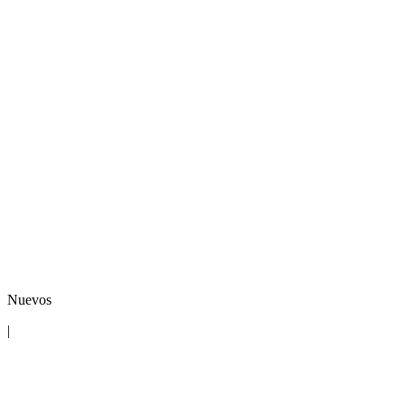
Nuevos
|