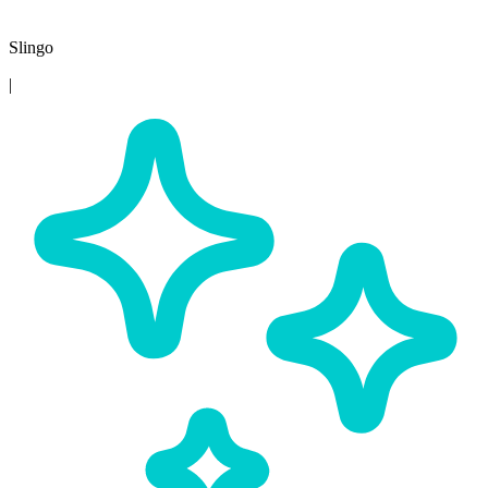
Slingo
|