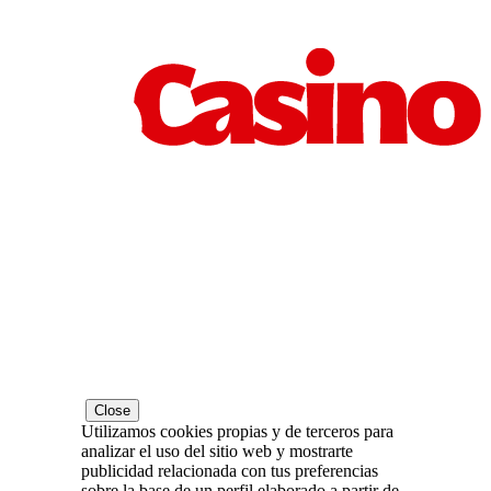
Close
Utilizamos cookies propias y de terceros para
analizar el uso del sitio web y mostrarte
publicidad relacionada con tus preferencias
sobre la base de un perfil elaborado a partir de