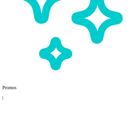
Promos
|