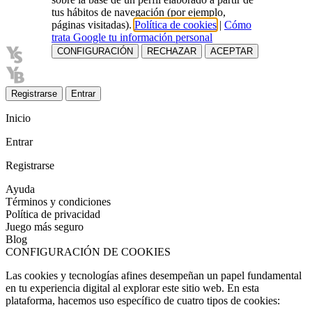
tus hábitos de navegación (por ejemplo,
páginas visitadas).
Política de cookies
|
Cómo
trata Google tu información personal
CONFIGURACIÓN
RECHAZAR
ACEPTAR
Registrarse
Entrar
Inicio
Entrar
Registrarse
Ayuda
Términos y condiciones
Política de privacidad
Juego más seguro
Blog
CONFIGURACIÓN DE COOKIES
Las cookies y tecnologías afines desempeñan un papel fundamental
en tu experiencia digital al explorar este sitio web. En esta
plataforma, hacemos uso específico de cuatro tipos de cookies: