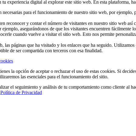
u experiencia digital al explorar este sitio web. En esta plataforma, h
 necesarias para el funcionamiento de nuestro sitio web, por ejemplo, pa
en reconocer y contar el número de visitantes en nuestro sitio web así
r ejemplo, asegurándonos de que los visitantes encuentren fácilmente l
nocerle cuando vuelve a visitar el sitio web. Esto nos permite personali
eb, las páginas que ha visitado y los enlaces que ha seguido. Utilizamo
tible de ser compartida con terceros con esa finalidad.
cookies
ienes la opción de aceptar o rechazar el uso de estas cookies. Si decide
ilizaremos las esenciales para el funcionamiento del sitio.
lizar el seguimiento y análisis de tu comportamiento como cliente al hac
a
Política de Privacidad