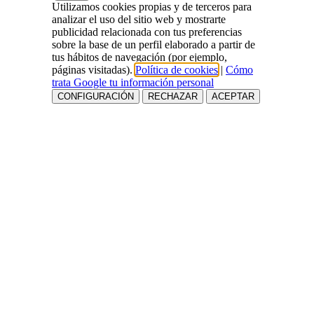
Utilizamos cookies propias y de terceros para
analizar el uso del sitio web y mostrarte
publicidad relacionada con tus preferencias
sobre la base de un perfil elaborado a partir de
tus hábitos de navegación (por ejemplo,
páginas visitadas).
Política de cookies
|
Cómo
trata Google tu información personal
CONFIGURACIÓN
RECHAZAR
ACEPTAR