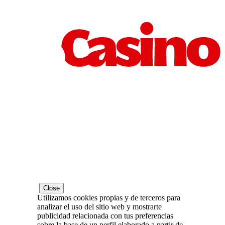
Close
Utilizamos cookies propias y de terceros para
analizar el uso del sitio web y mostrarte
publicidad relacionada con tus preferencias
sobre la base de un perfil elaborado a partir de