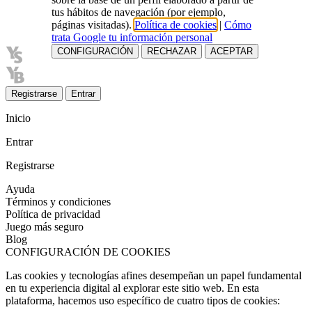
tus hábitos de navegación (por ejemplo,
páginas visitadas).
Política de cookies
|
Cómo
trata Google tu información personal
CONFIGURACIÓN
RECHAZAR
ACEPTAR
Registrarse
Entrar
Inicio
Entrar
Registrarse
Ayuda
Términos y condiciones
Política de privacidad
Juego más seguro
Blog
CONFIGURACIÓN DE COOKIES
Las cookies y tecnologías afines desempeñan un papel fundamental
en tu experiencia digital al explorar este sitio web. En esta
plataforma, hacemos uso específico de cuatro tipos de cookies: