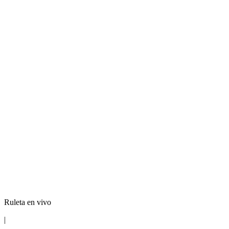
Ruleta en vivo
|