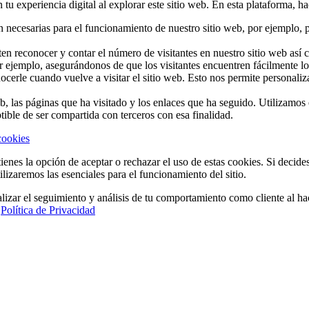
u experiencia digital al explorar este sitio web. En esta plataforma, h
 necesarias para el funcionamiento de nuestro sitio web, por ejemplo, pa
en reconocer y contar el número de visitantes en nuestro sitio web así
r ejemplo, asegurándonos de que los visitantes encuentren fácilmente l
nocerle cuando vuelve a visitar el sitio web. Esto nos permite personali
eb, las páginas que ha visitado y los enlaces que ha seguido. Utilizamo
tible de ser compartida con terceros con esa finalidad.
cookies
ienes la opción de aceptar o rechazar el uso de estas cookies. Si decide
ilizaremos las esenciales para el funcionamiento del sitio.
lizar el seguimiento y análisis de tu comportamiento como cliente al hac
a
Política de Privacidad