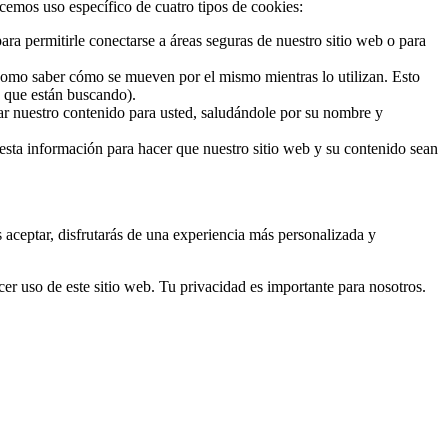
acemos uso específico de cuatro tipos de cookies:
ra permitirle conectarse a áreas seguras de nuestro sitio web o para
 como saber cómo se mueven por el mismo mientras lo utilizan. Esto
o que están buscando).
zar nuestro contenido para usted, saludándole por su nombre y
s esta información para hacer que nuestro sitio web y su contenido sean
s aceptar, disfrutarás de una experiencia más personalizada y
er uso de este sitio web. Tu privacidad es importante para nosotros.