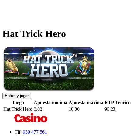
Hat Trick Hero
Entrar y jugar
Juego
Apuesta mínima
Apuesta máxima
RTP Teórico
Hat Trick Hero
0.02
10.00
96.23
Tlf:
930 477 561