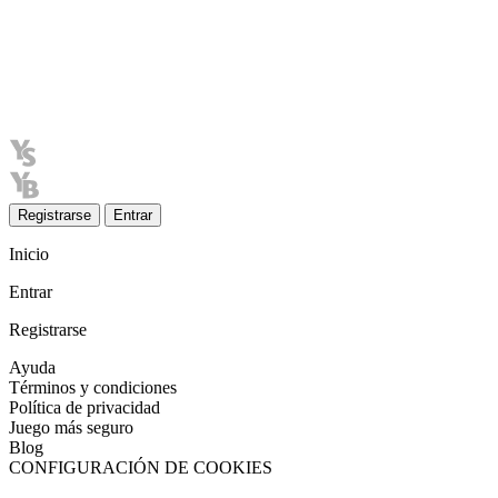
Registrarse
Entrar
Inicio
Entrar
Registrarse
Ayuda
Términos y condiciones
Política de privacidad
Juego más seguro
Blog
CONFIGURACIÓN DE COOKIES