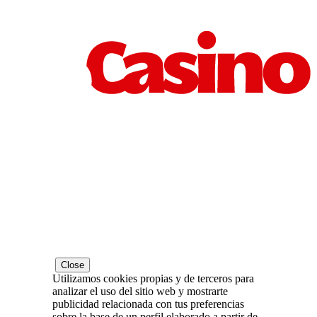
Close
Utilizamos cookies propias y de terceros para
analizar el uso del sitio web y mostrarte
publicidad relacionada con tus preferencias
sobre la base de un perfil elaborado a partir de