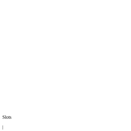
Slots
|