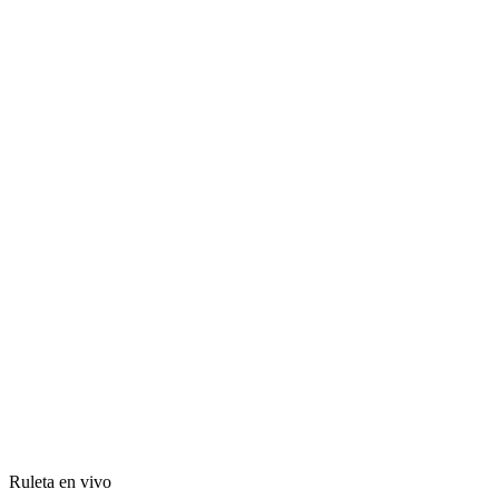
Ruleta en vivo