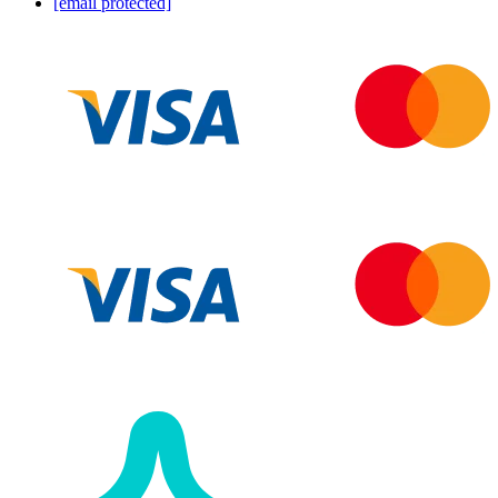
[email protected]