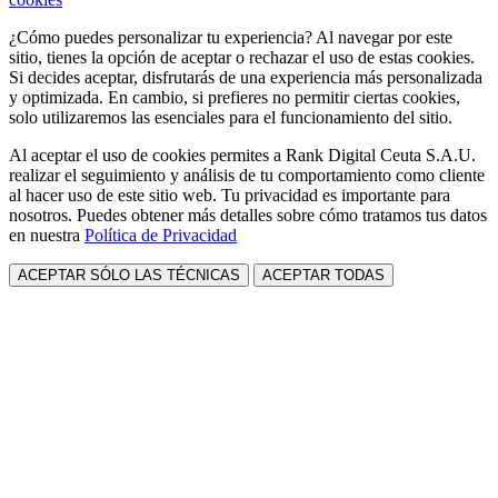
¿Cómo puedes personalizar tu experiencia? Al navegar por este
sitio, tienes la opción de aceptar o rechazar el uso de estas cookies.
Si decides aceptar, disfrutarás de una experiencia más personalizada
y optimizada. En cambio, si prefieres no permitir ciertas cookies,
solo utilizaremos las esenciales para el funcionamiento del sitio.
Al aceptar el uso de cookies permites a Rank Digital Ceuta S.A.U.
realizar el seguimiento y análisis de tu comportamiento como cliente
al hacer uso de este sitio web. Tu privacidad es importante para
nosotros. Puedes obtener más detalles sobre cómo tratamos tus datos
en nuestra
Política de Privacidad
ACEPTAR SÓLO LAS TÉCNICAS
ACEPTAR TODAS