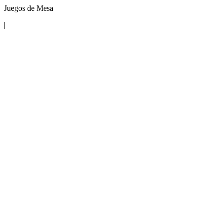
Juegos de Mesa
|