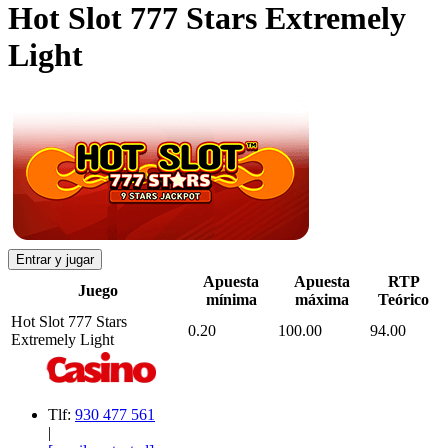
Hot Slot 777 Stars Extremely
Light
Entrar y jugar
Apuesta
Apuesta
RTP
Juego
mínima
máxima
Teórico
Hot Slot 777 Stars
0.20
100.00
94.00
Extremely Light
Tlf:
930 477 561
|