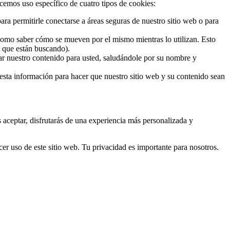
acemos uso específico de cuatro tipos de cookies:
ra permitirle conectarse a áreas seguras de nuestro sitio web o para
 como saber cómo se mueven por el mismo mientras lo utilizan. Esto
o que están buscando).
zar nuestro contenido para usted, saludándole por su nombre y
s esta información para hacer que nuestro sitio web y su contenido sean
s aceptar, disfrutarás de una experiencia más personalizada y
er uso de este sitio web. Tu privacidad es importante para nosotros.