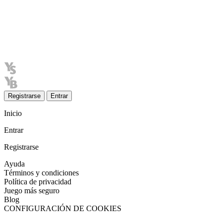
Registrarse
Entrar
Inicio
Entrar
Registrarse
Ayuda
Términos y condiciones
Política de privacidad
Juego más seguro
Blog
CONFIGURACIÓN DE COOKIES