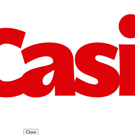
Close