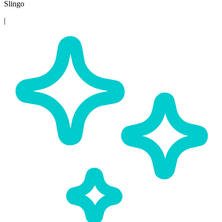
Slingo
|