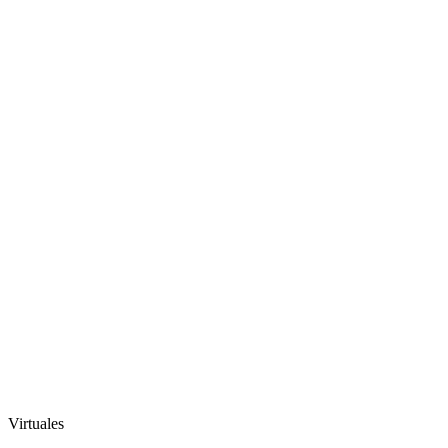
Virtuales