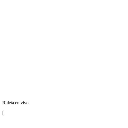
Ruleta en vivo
|