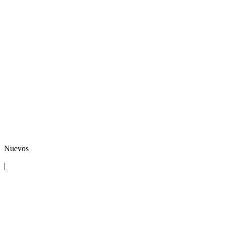
Nuevos
|