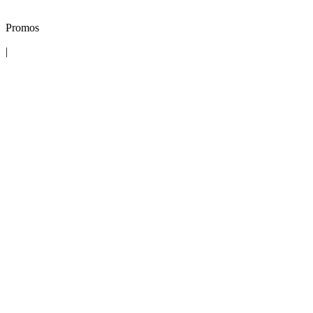
Promos
|