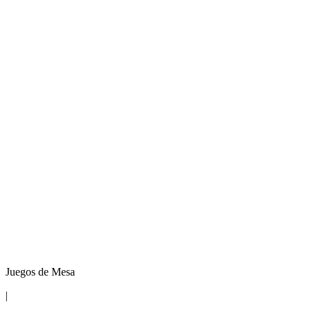
Juegos de Mesa
|