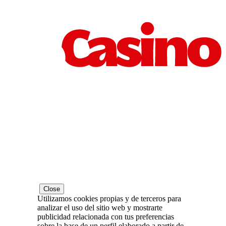
Close
Utilizamos cookies propias y de terceros para
analizar el uso del sitio web y mostrarte
publicidad relacionada con tus preferencias
sobre la base de un perfil elaborado a partir de