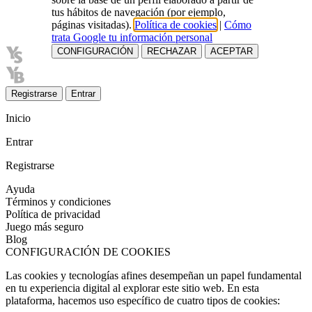
tus hábitos de navegación (por ejemplo,
páginas visitadas).
Política de cookies
|
Cómo
trata Google tu información personal
CONFIGURACIÓN
RECHAZAR
ACEPTAR
Registrarse
Entrar
Inicio
Entrar
Registrarse
Ayuda
Términos y condiciones
Política de privacidad
Juego más seguro
Blog
CONFIGURACIÓN DE COOKIES
Las cookies y tecnologías afines desempeñan un papel fundamental
en tu experiencia digital al explorar este sitio web. En esta
plataforma, hacemos uso específico de cuatro tipos de cookies: