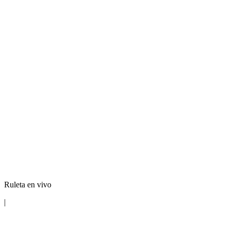
Ruleta en vivo
|