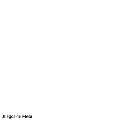
Juegos de Mesa
|