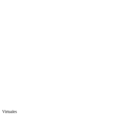
Virtuales