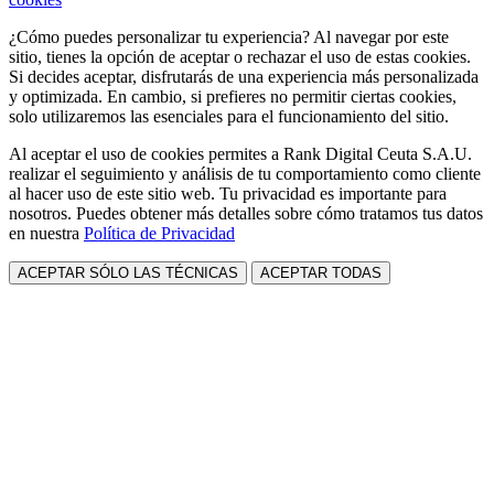
¿Cómo puedes personalizar tu experiencia? Al navegar por este
sitio, tienes la opción de aceptar o rechazar el uso de estas cookies.
Si decides aceptar, disfrutarás de una experiencia más personalizada
y optimizada. En cambio, si prefieres no permitir ciertas cookies,
solo utilizaremos las esenciales para el funcionamiento del sitio.
Al aceptar el uso de cookies permites a Rank Digital Ceuta S.A.U.
realizar el seguimiento y análisis de tu comportamiento como cliente
al hacer uso de este sitio web. Tu privacidad es importante para
nosotros. Puedes obtener más detalles sobre cómo tratamos tus datos
en nuestra
Política de Privacidad
ACEPTAR SÓLO LAS TÉCNICAS
ACEPTAR TODAS