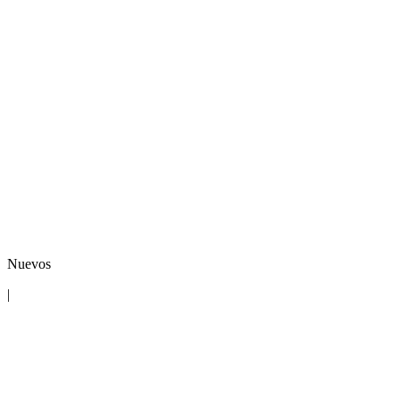
Nuevos
|