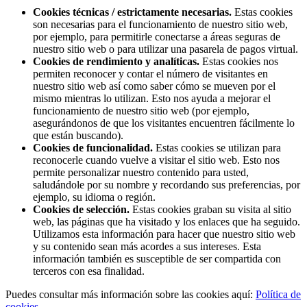
Cookies técnicas / estrictamente necesarias.
Estas cookies
son necesarias para el funcionamiento de nuestro sitio web,
por ejemplo, para permitirle conectarse a áreas seguras de
nuestro sitio web o para utilizar una pasarela de pagos virtual.
Cookies de rendimiento y analíticas.
Estas cookies nos
permiten reconocer y contar el número de visitantes en
nuestro sitio web así como saber cómo se mueven por el
mismo mientras lo utilizan. Esto nos ayuda a mejorar el
funcionamiento de nuestro sitio web (por ejemplo,
asegurándonos de que los visitantes encuentren fácilmente lo
que están buscando).
Cookies de funcionalidad.
Estas cookies se utilizan para
reconocerle cuando vuelve a visitar el sitio web. Esto nos
permite personalizar nuestro contenido para usted,
saludándole por su nombre y recordando sus preferencias, por
ejemplo, su idioma o región.
Cookies de selección.
Estas cookies graban su visita al sitio
web, las páginas que ha visitado y los enlaces que ha seguido.
Utilizamos esta información para hacer que nuestro sitio web
y su contenido sean más acordes a sus intereses. Esta
información también es susceptible de ser compartida con
terceros con esa finalidad.
Puedes consultar más información sobre las cookies aquí:
Política de
cookies