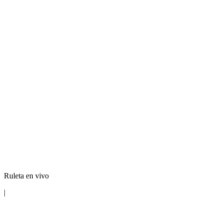
Ruleta en vivo
|