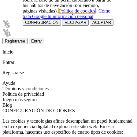
tus hábitos de navegación (por ejemplo,
páginas visitadas).
Política de cookies
|
Cómo
trata Google tu información personal
CONFIGURACIÓN
RECHAZAR
ACEPTAR
Registrarse
Entrar
Inicio
Entrar
Registrarse
Ayuda
Términos y condiciones
Política de privacidad
Juego más seguro
Blog
CONFIGURACIÓN DE COOKIES
Las cookies y tecnologías afines desempeñan un papel fundamental
en tu experiencia digital al explorar este sitio web. En esta
plataforma, hacemos uso específico de cuatro tipos de cookies: