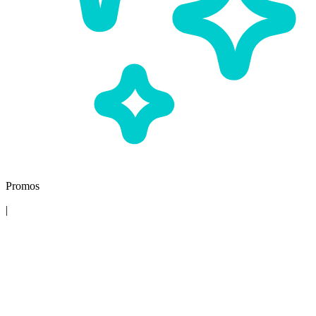
Promos
|