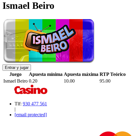
Ismael Beiro
Entrar y jugar
Juego
Apuesta mínima
Apuesta máxima
RTP Teórico
Ismael Beiro
0.20
10.00
95.00
Tlf:
930 477 561
|
[email protected]