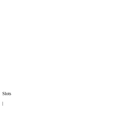
Slots
|