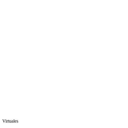
Virtuales