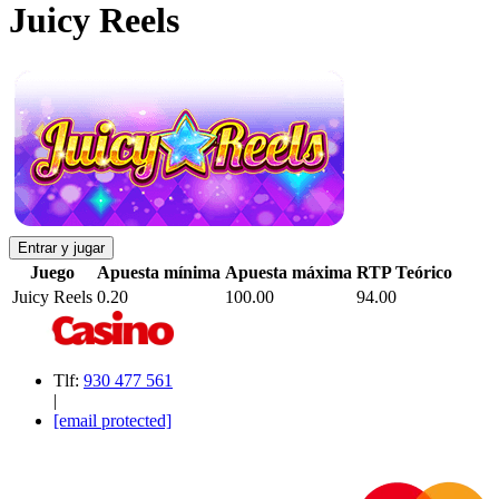
Juicy Reels
Entrar y jugar
Juego
Apuesta mínima
Apuesta máxima
RTP Teórico
Juicy Reels
0.20
100.00
94.00
Tlf:
930 477 561
|
[email protected]