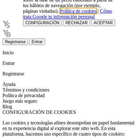
tus hábitos de navegación (por ejemplo,
páginas visitadas).
Política de cookies
|
Cómo
trata Google tu información personal
CONFIGURACIÓN
RECHAZAR
ACEPTAR
Registrarse
Entrar
Inicio
Entrar
Registrarse
Ayuda
Términos y condiciones
Política de privacidad
Juego más seguro
Blog
CONFIGURACIÓN DE COOKIES
Las cookies y tecnologías afines desempeñan un papel fundamental
en tu experiencia digital al explorar este sitio web. En esta
plataforma, hacemos uso específico de cuatro tipos de cookies: