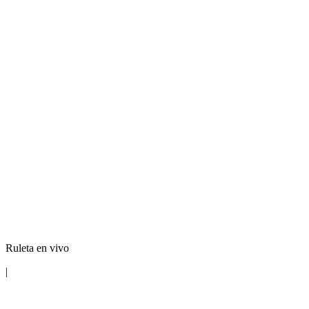
Ruleta en vivo
|