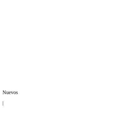
Nuevos
|