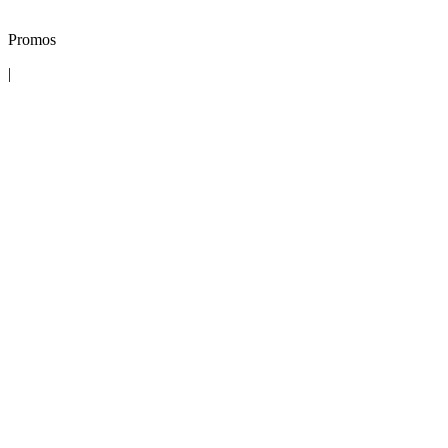
Promos
|