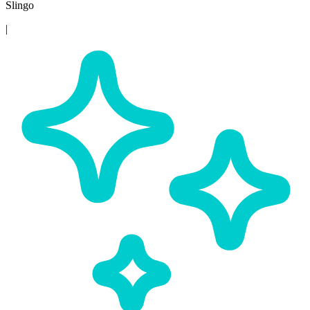
Slingo
|