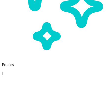
Promos
|