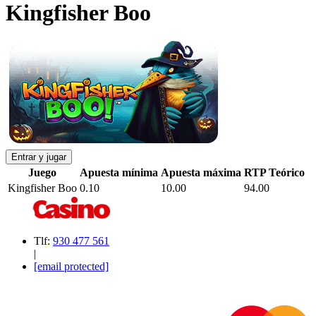
Kingfisher Boo
Entrar y jugar
Juego
Apuesta mínima
Apuesta máxima
RTP Teórico
Kingfisher Boo
0.10
10.00
94.00
Tlf:
930 477 561
|
[email protected]