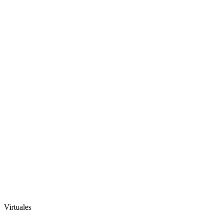
Virtuales