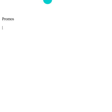
Promos
|