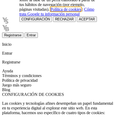
tus hábitos de navegación (por ejemplo,
páginas visitadas).
Política de cookies
|
Cómo
trata Google tu información personal
CONFIGURACIÓN
RECHAZAR
ACEPTAR
Registrarse
Entrar
Inicio
Entrar
Registrarse
Ayuda
Términos y condiciones
Política de privacidad
Juego más seguro
Blog
CONFIGURACIÓN DE COOKIES
Las cookies y tecnologías afines desempeñan un papel fundamental
en tu experiencia digital al explorar este sitio web. En esta
plataforma, hacemos uso específico de cuatro tipos de cookies: