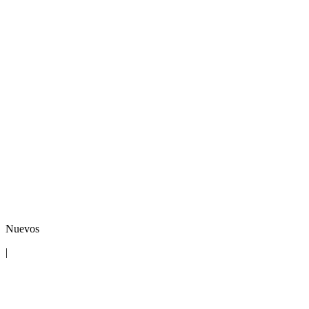
Nuevos
|