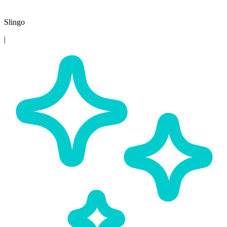
Slingo
|