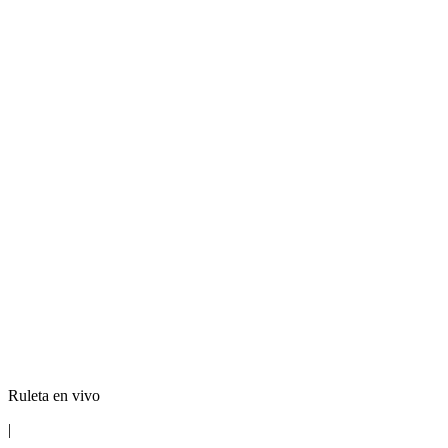
Ruleta en vivo
|