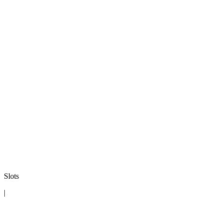
Slots
|