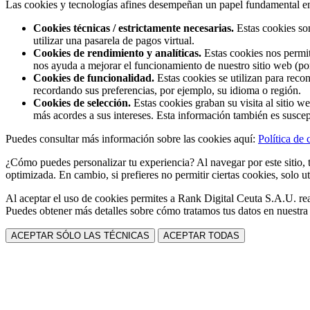
Las cookies y tecnologías afines desempeñan un papel fundamental en t
Cookies técnicas / estrictamente necesarias.
Estas cookies son
utilizar una pasarela de pagos virtual.
Cookies de rendimiento y analíticas.
Estas cookies nos permit
nos ayuda a mejorar el funcionamiento de nuestro sitio web (po
Cookies de funcionalidad.
Estas cookies se utilizan para reco
recordando sus preferencias, por ejemplo, su idioma o región.
Cookies de selección.
Estas cookies graban su visita al sitio w
más acordes a sus intereses. Esta información también es suscep
Puedes consultar más información sobre las cookies aquí:
Política de 
¿Cómo puedes personalizar tu experiencia? Al navegar por este sitio, t
optimizada. En cambio, si prefieres no permitir ciertas cookies, solo ut
Al aceptar el uso de cookies permites a Rank Digital Ceuta S.A.U. rea
Puedes obtener más detalles sobre cómo tratamos tus datos en nuestr
ACEPTAR SÓLO LAS TÉCNICAS
ACEPTAR TODAS