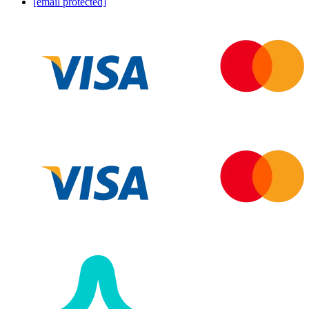
[email protected]