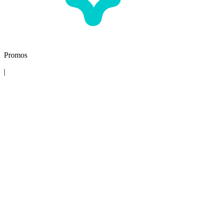
Promos
|