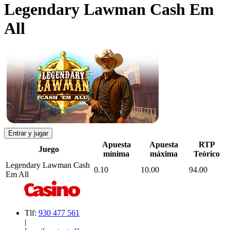
Legendary Lawman Cash Em
All
Entrar y jugar
Apuesta
Apuesta
RTP
Juego
mínima
máxima
Teórico
Legendary Lawman Cash
0.10
10.00
94.00
Em All
Tlf:
930 477 561
|