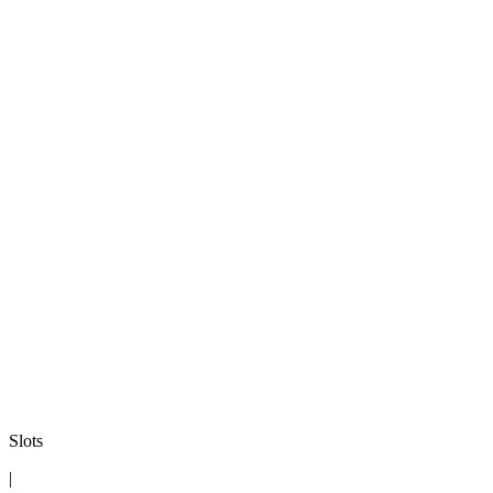
Slots
|