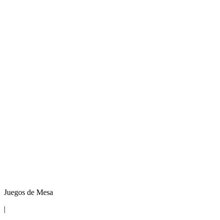
Juegos de Mesa
|