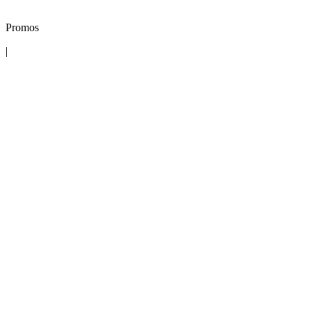
Promos
|