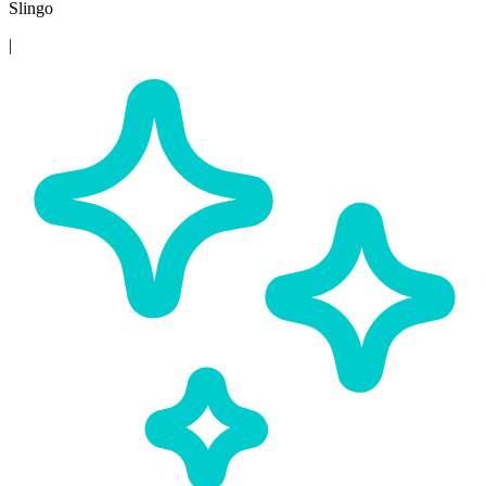
Slingo
|