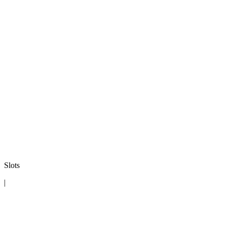
Slots
|