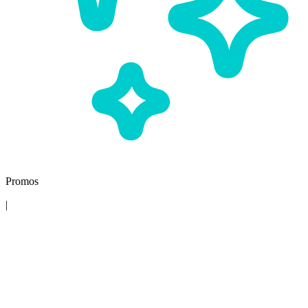
Promos
|