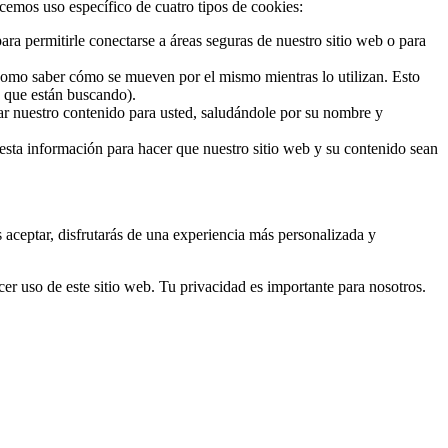
acemos uso específico de cuatro tipos de cookies:
ra permitirle conectarse a áreas seguras de nuestro sitio web o para
 como saber cómo se mueven por el mismo mientras lo utilizan. Esto
o que están buscando).
zar nuestro contenido para usted, saludándole por su nombre y
s esta información para hacer que nuestro sitio web y su contenido sean
s aceptar, disfrutarás de una experiencia más personalizada y
er uso de este sitio web. Tu privacidad es importante para nosotros.