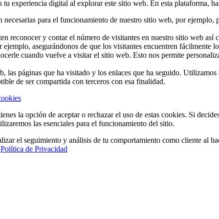
u experiencia digital al explorar este sitio web. En esta plataforma, h
 necesarias para el funcionamiento de nuestro sitio web, por ejemplo, pa
en reconocer y contar el número de visitantes en nuestro sitio web así
r ejemplo, asegurándonos de que los visitantes encuentren fácilmente l
nocerle cuando vuelve a visitar el sitio web. Esto nos permite personali
eb, las páginas que ha visitado y los enlaces que ha seguido. Utilizamo
tible de ser compartida con terceros con esa finalidad.
cookies
ienes la opción de aceptar o rechazar el uso de estas cookies. Si decide
ilizaremos las esenciales para el funcionamiento del sitio.
lizar el seguimiento y análisis de tu comportamiento como cliente al hac
a
Política de Privacidad