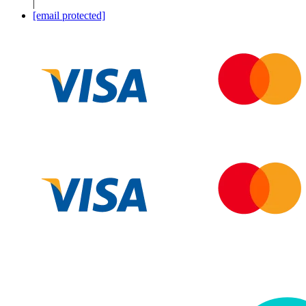
|
[email protected]