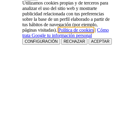
Utilizamos cookies propias y de terceros para
analizar el uso del sitio web y mostrarte
publicidad relacionada con tus preferencias
sobre la base de un perfil elaborado a partir de
tus hábitos de navegación (por ejemplo,
páginas visitadas).
Política de cookies
|
Cómo
trata Google tu información personal
CONFIGURACIÓN
RECHAZAR
ACEPTAR