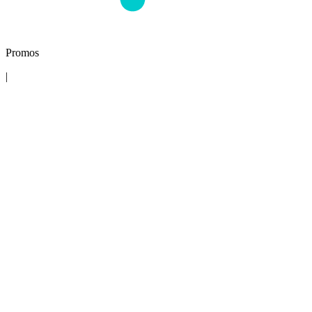
Promos
|