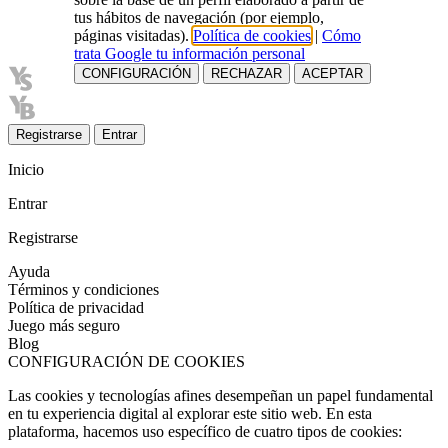
tus hábitos de navegación (por ejemplo,
páginas visitadas).
Política de cookies
|
Cómo
trata Google tu información personal
CONFIGURACIÓN
RECHAZAR
ACEPTAR
Registrarse
Entrar
Inicio
Entrar
Registrarse
Ayuda
Términos y condiciones
Política de privacidad
Juego más seguro
Blog
CONFIGURACIÓN DE COOKIES
Las cookies y tecnologías afines desempeñan un papel fundamental
en tu experiencia digital al explorar este sitio web. En esta
plataforma, hacemos uso específico de cuatro tipos de cookies: