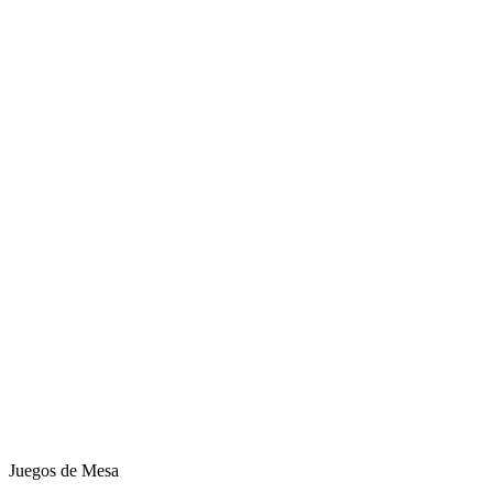
Juegos de Mesa