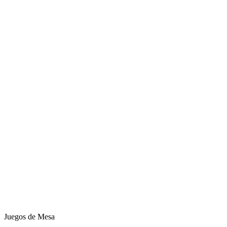
Juegos de Mesa