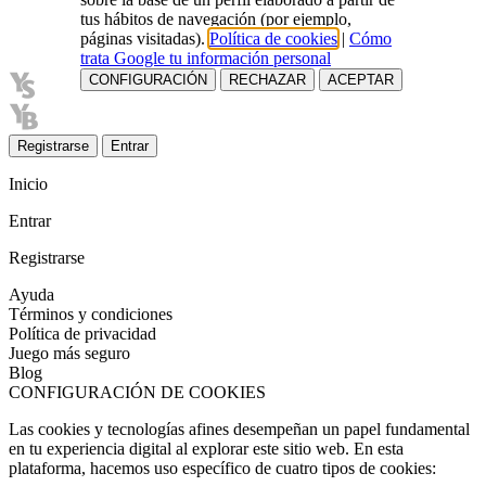
tus hábitos de navegación (por ejemplo,
páginas visitadas).
Política de cookies
|
Cómo
trata Google tu información personal
CONFIGURACIÓN
RECHAZAR
ACEPTAR
Registrarse
Entrar
Inicio
Entrar
Registrarse
Ayuda
Términos y condiciones
Política de privacidad
Juego más seguro
Blog
CONFIGURACIÓN DE COOKIES
Las cookies y tecnologías afines desempeñan un papel fundamental
en tu experiencia digital al explorar este sitio web. En esta
plataforma, hacemos uso específico de cuatro tipos de cookies: