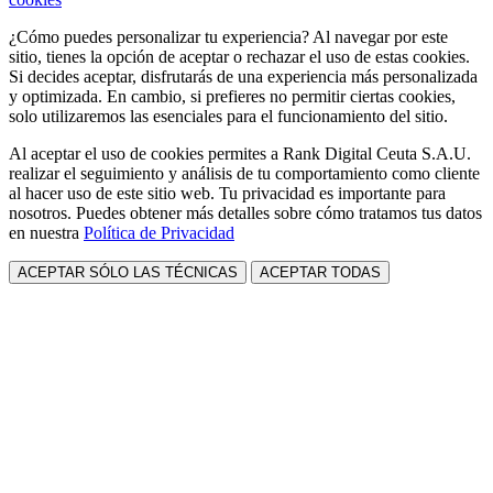
¿Cómo puedes personalizar tu experiencia? Al navegar por este
sitio, tienes la opción de aceptar o rechazar el uso de estas cookies.
Si decides aceptar, disfrutarás de una experiencia más personalizada
y optimizada. En cambio, si prefieres no permitir ciertas cookies,
solo utilizaremos las esenciales para el funcionamiento del sitio.
Al aceptar el uso de cookies permites a Rank Digital Ceuta S.A.U.
realizar el seguimiento y análisis de tu comportamiento como cliente
al hacer uso de este sitio web. Tu privacidad es importante para
nosotros. Puedes obtener más detalles sobre cómo tratamos tus datos
en nuestra
Política de Privacidad
ACEPTAR SÓLO LAS TÉCNICAS
ACEPTAR TODAS