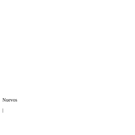
Nuevos
|