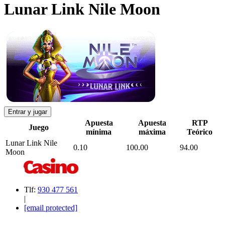
Lunar Link Nile Moon
Entrar y jugar
Apuesta
Apuesta
RTP
Juego
mínima
máxima
Teórico
Lunar Link Nile
0.10
100.00
94.00
Moon
Tlf:
930 477 561
|
[email protected]