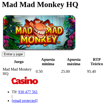
Mad Mad Monkey HQ
Entrar y jugar
Apuesta
Apuesta
RTP
Juego
mínima
máxima
Teórico
Mad Mad Monkey
0.50
25.00
95.40
HQ
Tlf:
930 477 561
|
[email protected]