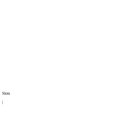
Slots
|