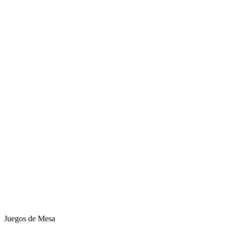
Juegos de Mesa