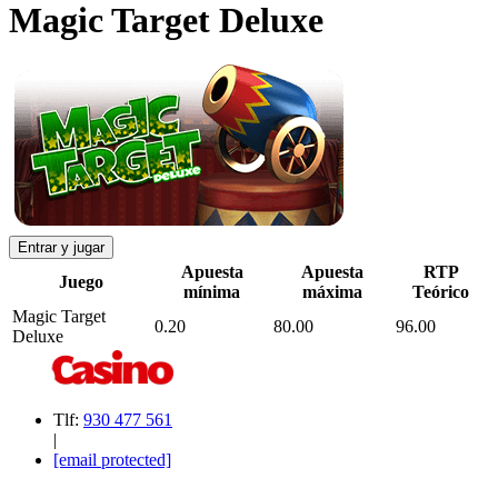
Magic Target Deluxe
Entrar y jugar
Apuesta
Apuesta
RTP
Juego
mínima
máxima
Teórico
Magic Target
0.20
80.00
96.00
Deluxe
Tlf:
930 477 561
|
[email protected]