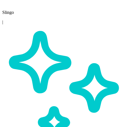
Slingo
|