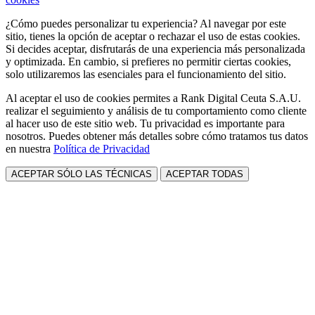
¿Cómo puedes personalizar tu experiencia? Al navegar por este
sitio, tienes la opción de aceptar o rechazar el uso de estas cookies.
Si decides aceptar, disfrutarás de una experiencia más personalizada
y optimizada. En cambio, si prefieres no permitir ciertas cookies,
solo utilizaremos las esenciales para el funcionamiento del sitio.
Al aceptar el uso de cookies permites a Rank Digital Ceuta S.A.U.
realizar el seguimiento y análisis de tu comportamiento como cliente
al hacer uso de este sitio web. Tu privacidad es importante para
nosotros. Puedes obtener más detalles sobre cómo tratamos tus datos
en nuestra
Política de Privacidad
ACEPTAR SÓLO LAS TÉCNICAS
ACEPTAR TODAS