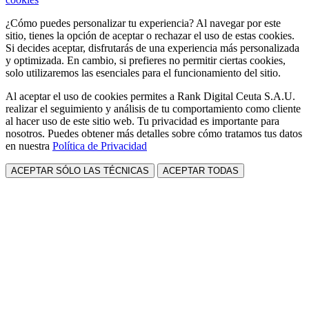
¿Cómo puedes personalizar tu experiencia? Al navegar por este
sitio, tienes la opción de aceptar o rechazar el uso de estas cookies.
Si decides aceptar, disfrutarás de una experiencia más personalizada
y optimizada. En cambio, si prefieres no permitir ciertas cookies,
solo utilizaremos las esenciales para el funcionamiento del sitio.
Al aceptar el uso de cookies permites a Rank Digital Ceuta S.A.U.
realizar el seguimiento y análisis de tu comportamiento como cliente
al hacer uso de este sitio web. Tu privacidad es importante para
nosotros. Puedes obtener más detalles sobre cómo tratamos tus datos
en nuestra
Política de Privacidad
ACEPTAR SÓLO LAS TÉCNICAS
ACEPTAR TODAS