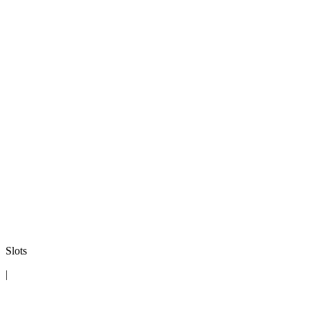
Slots
|