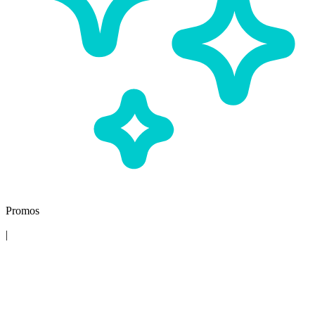
Promos
|