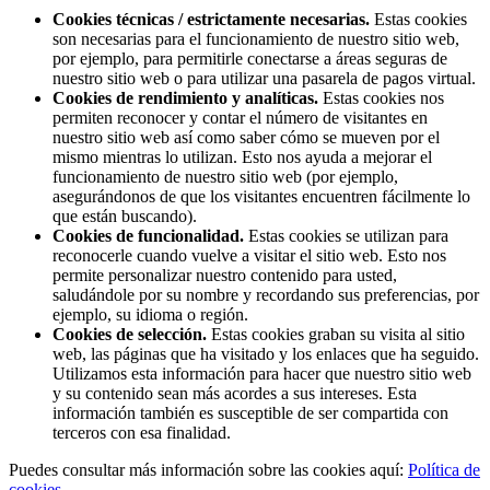
Cookies técnicas / estrictamente necesarias.
Estas cookies
son necesarias para el funcionamiento de nuestro sitio web,
por ejemplo, para permitirle conectarse a áreas seguras de
nuestro sitio web o para utilizar una pasarela de pagos virtual.
Cookies de rendimiento y analíticas.
Estas cookies nos
permiten reconocer y contar el número de visitantes en
nuestro sitio web así como saber cómo se mueven por el
mismo mientras lo utilizan. Esto nos ayuda a mejorar el
funcionamiento de nuestro sitio web (por ejemplo,
asegurándonos de que los visitantes encuentren fácilmente lo
que están buscando).
Cookies de funcionalidad.
Estas cookies se utilizan para
reconocerle cuando vuelve a visitar el sitio web. Esto nos
permite personalizar nuestro contenido para usted,
saludándole por su nombre y recordando sus preferencias, por
ejemplo, su idioma o región.
Cookies de selección.
Estas cookies graban su visita al sitio
web, las páginas que ha visitado y los enlaces que ha seguido.
Utilizamos esta información para hacer que nuestro sitio web
y su contenido sean más acordes a sus intereses. Esta
información también es susceptible de ser compartida con
terceros con esa finalidad.
Puedes consultar más información sobre las cookies aquí:
Política de
cookies