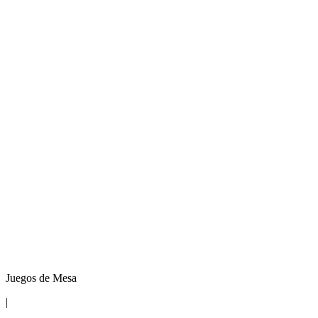
Juegos de Mesa
|