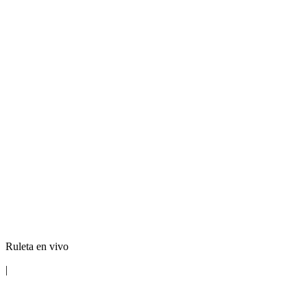
Ruleta en vivo
|