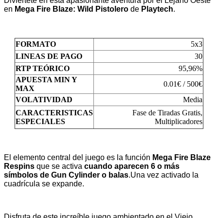
Diviértete en esta apasionante aventura por el Lejano Oeste
en
Mega Fire Blaze: Wild Pistolero
de
Playtech
.
FORMATO
5x3
LINEAS DE PAGO
30
RTP TEÓRICO
95,96%
APUESTA MIN Y
0.01€ / 500€
MAX
VOLATIVIDAD
Media
CARACTERISTICAS
Fase de Tiradas Gratis,
ESPECIALES
Multiplicadores
El elemento central del juego es la función
Mega Fire Blaze
Respins
que se activa
cuando aparecen 6 o más
símbolos de Gun Cylinder o balas
.Una vez activado la
cuadrícula se expande.
Disfruta de este increíble juego ambientado en el Viejo