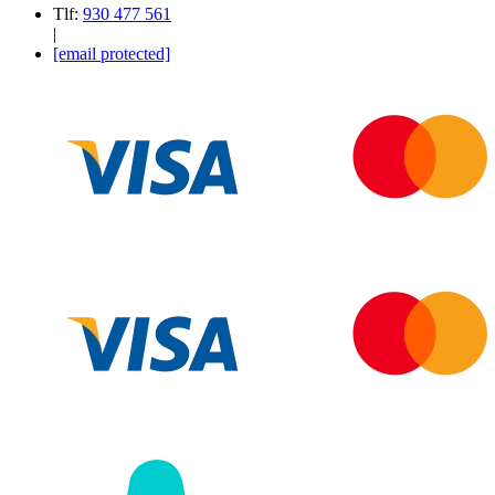
Tlf:
930 477 561
|
[email protected]