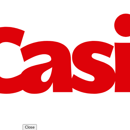
Close