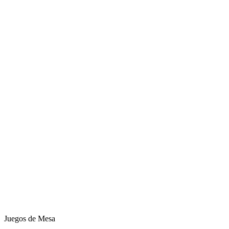
Juegos de Mesa