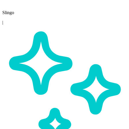
Slingo
|