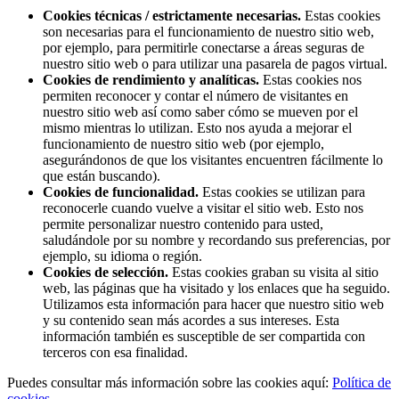
Cookies técnicas / estrictamente necesarias.
Estas cookies
son necesarias para el funcionamiento de nuestro sitio web,
por ejemplo, para permitirle conectarse a áreas seguras de
nuestro sitio web o para utilizar una pasarela de pagos virtual.
Cookies de rendimiento y analíticas.
Estas cookies nos
permiten reconocer y contar el número de visitantes en
nuestro sitio web así como saber cómo se mueven por el
mismo mientras lo utilizan. Esto nos ayuda a mejorar el
funcionamiento de nuestro sitio web (por ejemplo,
asegurándonos de que los visitantes encuentren fácilmente lo
que están buscando).
Cookies de funcionalidad.
Estas cookies se utilizan para
reconocerle cuando vuelve a visitar el sitio web. Esto nos
permite personalizar nuestro contenido para usted,
saludándole por su nombre y recordando sus preferencias, por
ejemplo, su idioma o región.
Cookies de selección.
Estas cookies graban su visita al sitio
web, las páginas que ha visitado y los enlaces que ha seguido.
Utilizamos esta información para hacer que nuestro sitio web
y su contenido sean más acordes a sus intereses. Esta
información también es susceptible de ser compartida con
terceros con esa finalidad.
Puedes consultar más información sobre las cookies aquí:
Política de
cookies