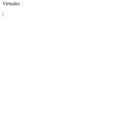
Virtuales
|