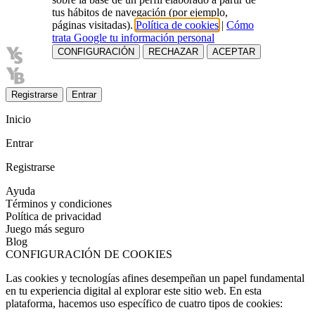
tus hábitos de navegación (por ejemplo,
páginas visitadas).
Política de cookies
|
Cómo
trata Google tu información personal
CONFIGURACIÓN
RECHAZAR
ACEPTAR
Registrarse
Entrar
Inicio
Entrar
Registrarse
Ayuda
Términos y condiciones
Política de privacidad
Juego más seguro
Blog
CONFIGURACIÓN DE COOKIES
Las cookies y tecnologías afines desempeñan un papel fundamental
en tu experiencia digital al explorar este sitio web. En esta
plataforma, hacemos uso específico de cuatro tipos de cookies: