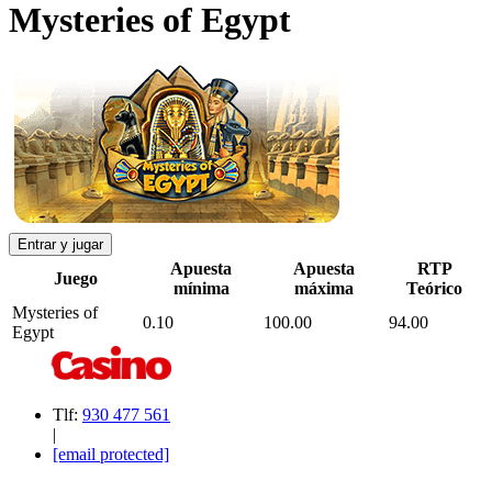
Mysteries of Egypt
Entrar y jugar
Apuesta
Apuesta
RTP
Juego
mínima
máxima
Teórico
Mysteries of
0.10
100.00
94.00
Egypt
Tlf:
930 477 561
|
[email protected]