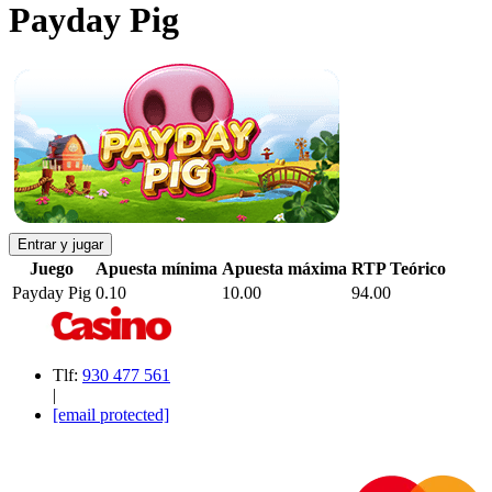
Payday Pig
Entrar y jugar
Juego
Apuesta mínima
Apuesta máxima
RTP Teórico
Payday Pig
0.10
10.00
94.00
Tlf:
930 477 561
|
[email protected]