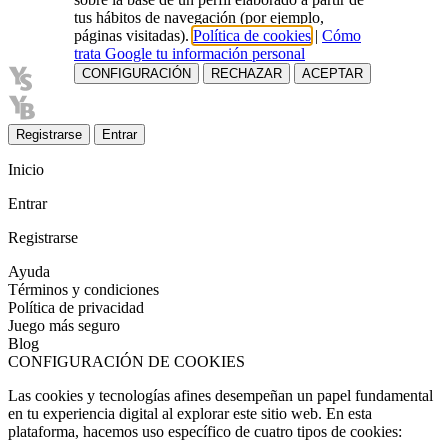
tus hábitos de navegación (por ejemplo,
páginas visitadas).
Política de cookies
|
Cómo
trata Google tu información personal
CONFIGURACIÓN
RECHAZAR
ACEPTAR
Registrarse
Entrar
Inicio
Entrar
Registrarse
Ayuda
Términos y condiciones
Política de privacidad
Juego más seguro
Blog
CONFIGURACIÓN DE COOKIES
Las cookies y tecnologías afines desempeñan un papel fundamental
en tu experiencia digital al explorar este sitio web. En esta
plataforma, hacemos uso específico de cuatro tipos de cookies: