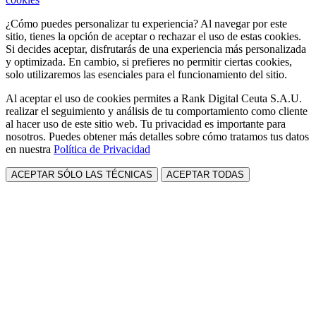
¿Cómo puedes personalizar tu experiencia? Al navegar por este
sitio, tienes la opción de aceptar o rechazar el uso de estas cookies.
Si decides aceptar, disfrutarás de una experiencia más personalizada
y optimizada. En cambio, si prefieres no permitir ciertas cookies,
solo utilizaremos las esenciales para el funcionamiento del sitio.
Al aceptar el uso de cookies permites a Rank Digital Ceuta S.A.U.
realizar el seguimiento y análisis de tu comportamiento como cliente
al hacer uso de este sitio web. Tu privacidad es importante para
nosotros. Puedes obtener más detalles sobre cómo tratamos tus datos
en nuestra
Política de Privacidad
ACEPTAR SÓLO LAS TÉCNICAS
ACEPTAR TODAS