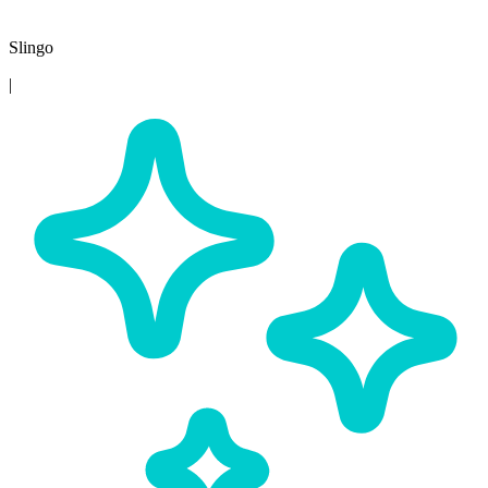
Slingo
|