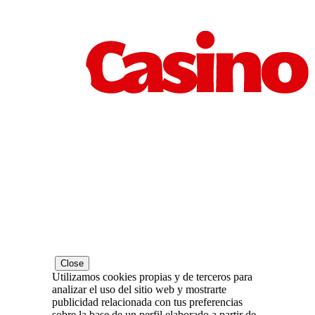
Close
Utilizamos cookies propias y de terceros para
analizar el uso del sitio web y mostrarte
publicidad relacionada con tus preferencias
sobre la base de un perfil elaborado a partir de