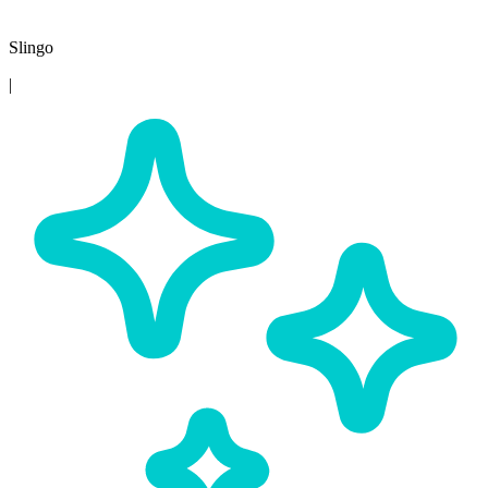
Slingo
|