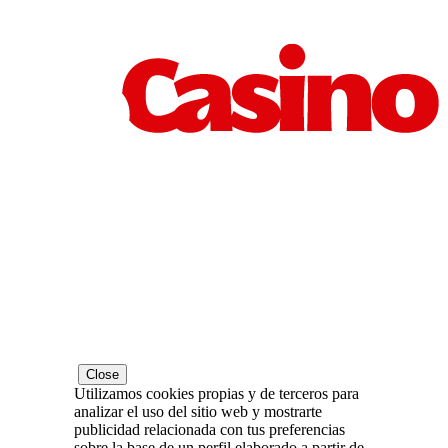
Close
Utilizamos cookies propias y de terceros para
analizar el uso del sitio web y mostrarte
publicidad relacionada con tus preferencias
sobre la base de un perfil elaborado a partir de