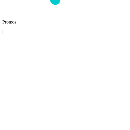
Promos
|