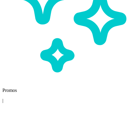
Promos
|