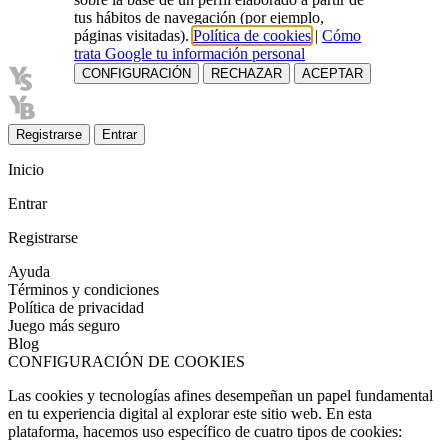
tus hábitos de navegación (por ejemplo,
páginas visitadas).
Política de cookies
|
Cómo
trata Google tu información personal
CONFIGURACIÓN
RECHAZAR
ACEPTAR
Registrarse
Entrar
Inicio
Entrar
Registrarse
Ayuda
Términos y condiciones
Política de privacidad
Juego más seguro
Blog
CONFIGURACIÓN DE COOKIES
Las cookies y tecnologías afines desempeñan un papel fundamental
en tu experiencia digital al explorar este sitio web. En esta
plataforma, hacemos uso específico de cuatro tipos de cookies: