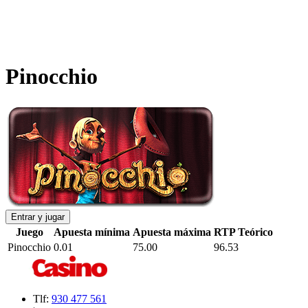
Pinocchio
Entrar y jugar
Juego
Apuesta mínima
Apuesta máxima
RTP Teórico
Pinocchio
0.01
75.00
96.53
Tlf:
930 477 561