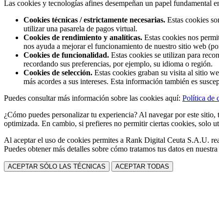
Las cookies y tecnologías afines desempeñan un papel fundamental en t
Cookies técnicas / estrictamente necesarias.
Estas cookies son
utilizar una pasarela de pagos virtual.
Cookies de rendimiento y analíticas.
Estas cookies nos permit
nos ayuda a mejorar el funcionamiento de nuestro sitio web (po
Cookies de funcionalidad.
Estas cookies se utilizan para reco
recordando sus preferencias, por ejemplo, su idioma o región.
Cookies de selección.
Estas cookies graban su visita al sitio w
más acordes a sus intereses. Esta información también es suscep
Puedes consultar más información sobre las cookies aquí:
Política de 
¿Cómo puedes personalizar tu experiencia? Al navegar por este sitio, t
optimizada. En cambio, si prefieres no permitir ciertas cookies, solo ut
Al aceptar el uso de cookies permites a Rank Digital Ceuta S.A.U. rea
Puedes obtener más detalles sobre cómo tratamos tus datos en nuestr
ACEPTAR SÓLO LAS TÉCNICAS
ACEPTAR TODAS