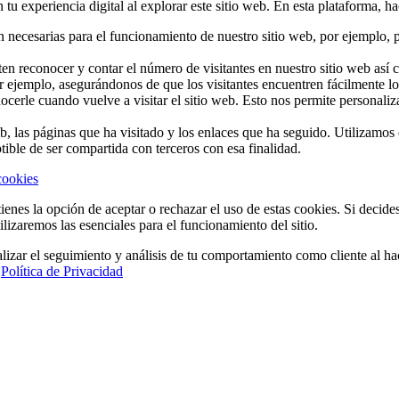
u experiencia digital al explorar este sitio web. En esta plataforma, h
 necesarias para el funcionamiento de nuestro sitio web, por ejemplo, pa
en reconocer y contar el número de visitantes en nuestro sitio web así
r ejemplo, asegurándonos de que los visitantes encuentren fácilmente l
nocerle cuando vuelve a visitar el sitio web. Esto nos permite personali
eb, las páginas que ha visitado y los enlaces que ha seguido. Utilizamo
tible de ser compartida con terceros con esa finalidad.
cookies
ienes la opción de aceptar o rechazar el uso de estas cookies. Si decide
ilizaremos las esenciales para el funcionamiento del sitio.
lizar el seguimiento y análisis de tu comportamiento como cliente al hac
a
Política de Privacidad