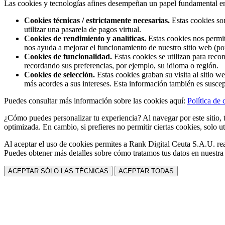
Las cookies y tecnologías afines desempeñan un papel fundamental en t
Cookies técnicas / estrictamente necesarias.
Estas cookies son
utilizar una pasarela de pagos virtual.
Cookies de rendimiento y analíticas.
Estas cookies nos permit
nos ayuda a mejorar el funcionamiento de nuestro sitio web (po
Cookies de funcionalidad.
Estas cookies se utilizan para reco
recordando sus preferencias, por ejemplo, su idioma o región.
Cookies de selección.
Estas cookies graban su visita al sitio w
más acordes a sus intereses. Esta información también es suscep
Puedes consultar más información sobre las cookies aquí:
Política de 
¿Cómo puedes personalizar tu experiencia? Al navegar por este sitio, t
optimizada. En cambio, si prefieres no permitir ciertas cookies, solo ut
Al aceptar el uso de cookies permites a Rank Digital Ceuta S.A.U. rea
Puedes obtener más detalles sobre cómo tratamos tus datos en nuestr
ACEPTAR SÓLO LAS TÉCNICAS
ACEPTAR TODAS