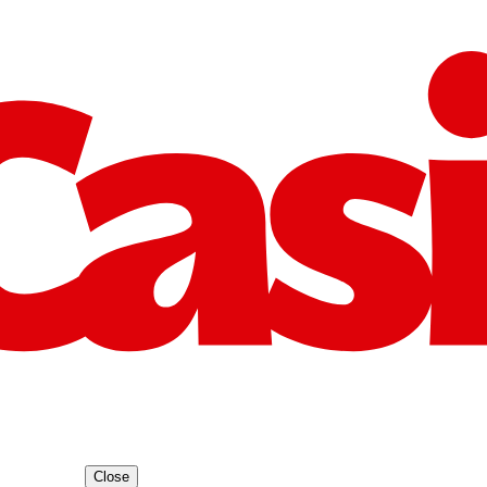
Close