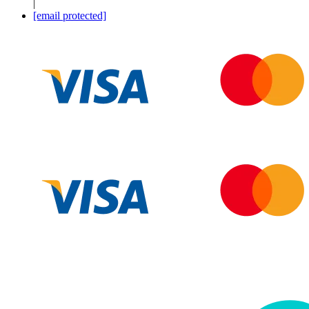
|
[email protected]