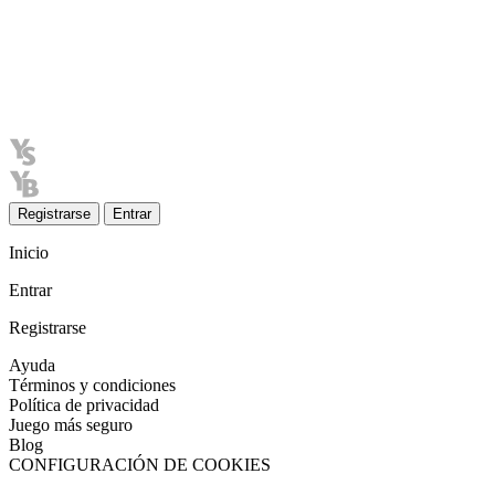
Registrarse
Entrar
Inicio
Entrar
Registrarse
Ayuda
Términos y condiciones
Política de privacidad
Juego más seguro
Blog
CONFIGURACIÓN DE COOKIES