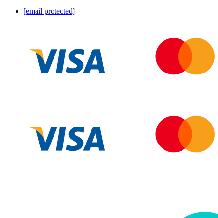
|
[email protected]