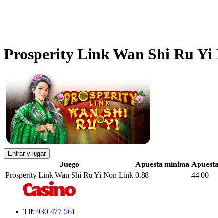
Prosperity Link Wan Shi Ru Yi
Entrar y jugar
Juego
Apuesta mínima
Apuest
Prosperity Link Wan Shi Ru Yi Non Link
0.88
44.00
Tlf:
930 477 561