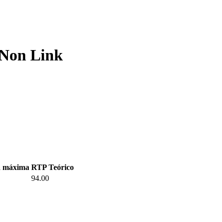
 Non Link
a máxima
RTP Teórico
94.00