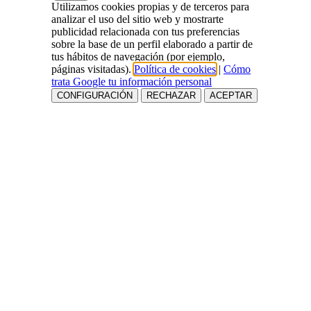
Utilizamos cookies propias y de terceros para
analizar el uso del sitio web y mostrarte
publicidad relacionada con tus preferencias
sobre la base de un perfil elaborado a partir de
tus hábitos de navegación (por ejemplo,
páginas visitadas).
Política de cookies
|
Cómo
trata Google tu información personal
CONFIGURACIÓN
RECHAZAR
ACEPTAR