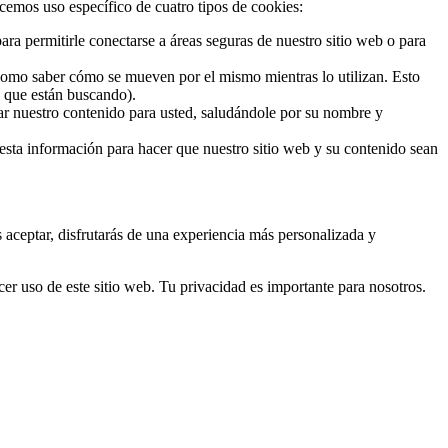
acemos uso específico de cuatro tipos de cookies:
ra permitirle conectarse a áreas seguras de nuestro sitio web o para
 como saber cómo se mueven por el mismo mientras lo utilizan. Esto
o que están buscando).
zar nuestro contenido para usted, saludándole por su nombre y
s esta información para hacer que nuestro sitio web y su contenido sean
s aceptar, disfrutarás de una experiencia más personalizada y
er uso de este sitio web. Tu privacidad es importante para nosotros.