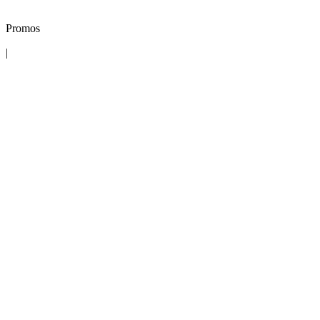
Promos
|