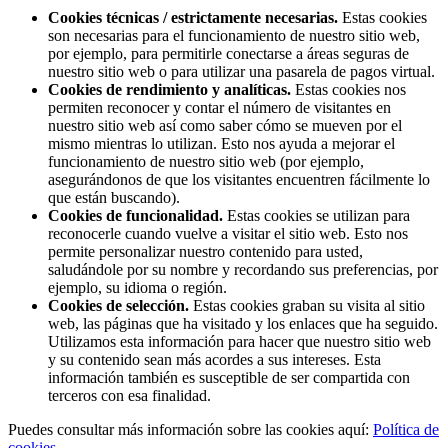
Cookies técnicas / estrictamente necesarias.
Estas cookies
son necesarias para el funcionamiento de nuestro sitio web,
por ejemplo, para permitirle conectarse a áreas seguras de
nuestro sitio web o para utilizar una pasarela de pagos virtual.
Cookies de rendimiento y analíticas.
Estas cookies nos
permiten reconocer y contar el número de visitantes en
nuestro sitio web así como saber cómo se mueven por el
mismo mientras lo utilizan. Esto nos ayuda a mejorar el
funcionamiento de nuestro sitio web (por ejemplo,
asegurándonos de que los visitantes encuentren fácilmente lo
que están buscando).
Cookies de funcionalidad.
Estas cookies se utilizan para
reconocerle cuando vuelve a visitar el sitio web. Esto nos
permite personalizar nuestro contenido para usted,
saludándole por su nombre y recordando sus preferencias, por
ejemplo, su idioma o región.
Cookies de selección.
Estas cookies graban su visita al sitio
web, las páginas que ha visitado y los enlaces que ha seguido.
Utilizamos esta información para hacer que nuestro sitio web
y su contenido sean más acordes a sus intereses. Esta
información también es susceptible de ser compartida con
terceros con esa finalidad.
Puedes consultar más información sobre las cookies aquí:
Política de
cookies