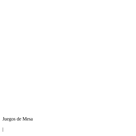
Juegos de Mesa
|