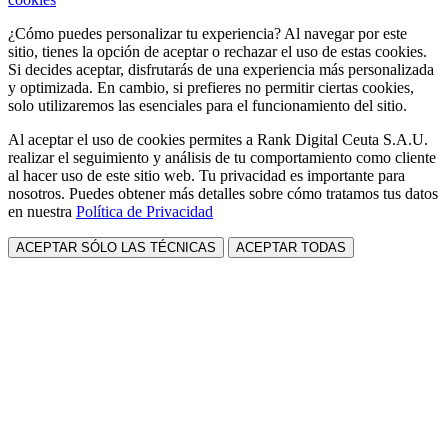
¿Cómo puedes personalizar tu experiencia? Al navegar por este
sitio, tienes la opción de aceptar o rechazar el uso de estas cookies.
Si decides aceptar, disfrutarás de una experiencia más personalizada
y optimizada. En cambio, si prefieres no permitir ciertas cookies,
solo utilizaremos las esenciales para el funcionamiento del sitio.
Al aceptar el uso de cookies permites a Rank Digital Ceuta S.A.U.
realizar el seguimiento y análisis de tu comportamiento como cliente
al hacer uso de este sitio web. Tu privacidad es importante para
nosotros. Puedes obtener más detalles sobre cómo tratamos tus datos
en nuestra
Política de Privacidad
ACEPTAR SÓLO LAS TÉCNICAS
ACEPTAR TODAS