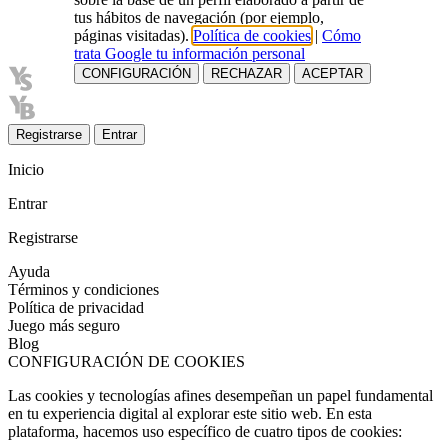
tus hábitos de navegación (por ejemplo,
páginas visitadas).
Política de cookies
|
Cómo
trata Google tu información personal
CONFIGURACIÓN
RECHAZAR
ACEPTAR
Registrarse
Entrar
Inicio
Entrar
Registrarse
Ayuda
Términos y condiciones
Política de privacidad
Juego más seguro
Blog
CONFIGURACIÓN DE COOKIES
Las cookies y tecnologías afines desempeñan un papel fundamental
en tu experiencia digital al explorar este sitio web. En esta
plataforma, hacemos uso específico de cuatro tipos de cookies: