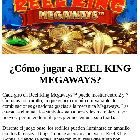
¿Cómo jugar a REEL KING
MEGAWAYS?
Cada giro en Reel King Megaways™ puede mostrar entre 2 y 7
símbolos por rodillo, lo que genera un número variable de
combinaciones ganadoras gracias a la mecánica Megaways. Las
cascadas eliminan los símbolos ganadores y los reemplazan por
nuevos, permitiendo múltiples premios en una sola tirada.
Durante el juego base, los rodillos pueden iluminarse en amarillo
con los famosos “Dings”, que te acercan a activar el Reel King
Bonus. Cuando se activa, aparecen mini-reels que giran por