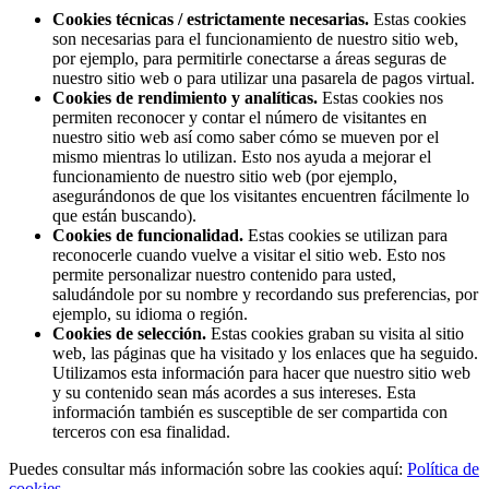
Cookies técnicas / estrictamente necesarias.
Estas cookies
son necesarias para el funcionamiento de nuestro sitio web,
por ejemplo, para permitirle conectarse a áreas seguras de
nuestro sitio web o para utilizar una pasarela de pagos virtual.
Cookies de rendimiento y analíticas.
Estas cookies nos
permiten reconocer y contar el número de visitantes en
nuestro sitio web así como saber cómo se mueven por el
mismo mientras lo utilizan. Esto nos ayuda a mejorar el
funcionamiento de nuestro sitio web (por ejemplo,
asegurándonos de que los visitantes encuentren fácilmente lo
que están buscando).
Cookies de funcionalidad.
Estas cookies se utilizan para
reconocerle cuando vuelve a visitar el sitio web. Esto nos
permite personalizar nuestro contenido para usted,
saludándole por su nombre y recordando sus preferencias, por
ejemplo, su idioma o región.
Cookies de selección.
Estas cookies graban su visita al sitio
web, las páginas que ha visitado y los enlaces que ha seguido.
Utilizamos esta información para hacer que nuestro sitio web
y su contenido sean más acordes a sus intereses. Esta
información también es susceptible de ser compartida con
terceros con esa finalidad.
Puedes consultar más información sobre las cookies aquí:
Política de
cookies