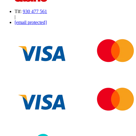
Tlf:
930 477 561
|
[email protected]