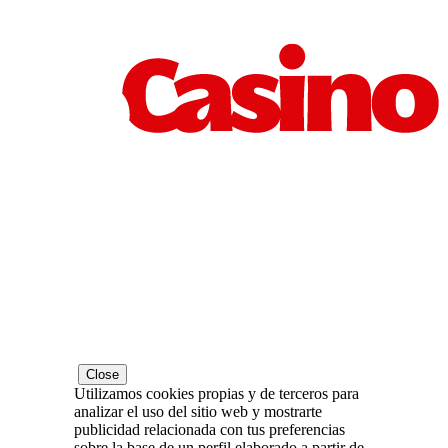
Close
Utilizamos cookies propias y de terceros para
analizar el uso del sitio web y mostrarte
publicidad relacionada con tus preferencias
sobre la base de un perfil elaborado a partir de