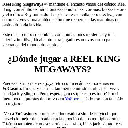
Reel King Megaways™
mantiene el encanto visual del clásico Reel
King, con símbolos tradicionales como frutas, coronas, bolsas de oro
y el icónico Rey animado. La estética es sencilla pero efectiva, con
colores vivos y una ambientación que recuerda a las máquinas de
casino de toda la vida.
Este diseño retro se combina con animaciones modernas y una
interfaz intuitiva, ideal tanto para jugadores nuevos como para
veteranos del mundo de las slots.
¿Dónde jugar a REEL KING
MEGAWAYS?
Puedes disfrutar de esta joya retro con mecánicas modernas en
YoCasino
. Prueba y disfruta también de nuestras ruletas en vivo,
blackjack y slingo... Pero, espera, ¿crees que esto es todo? Por si
fuera poco: apuestas deportivas en
YoSports.
Todo eso con tan sólo
un registro.
¡Ven a
YoCasino
y prueba esta innovadora slot de Playtech que
mezcla lo mejor del arcade con la emoción de los multiplicadores!
Disfruta también de nuestras ruletas en vivo, blackjack, slingo, y ve