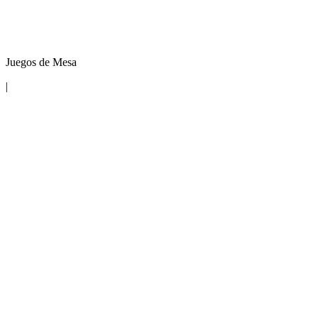
Juegos de Mesa
|