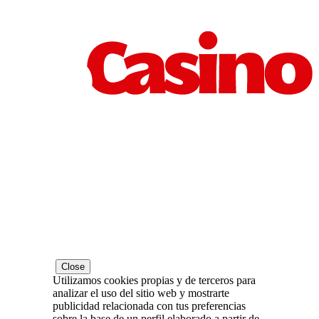
Close
Utilizamos cookies propias y de terceros para
analizar el uso del sitio web y mostrarte
publicidad relacionada con tus preferencias
sobre la base de un perfil elaborado a partir de