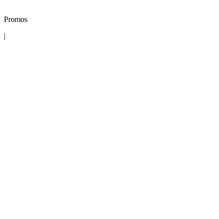
Promos
|