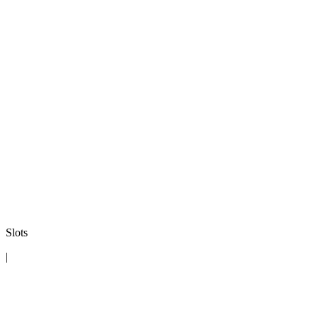
Slots
|