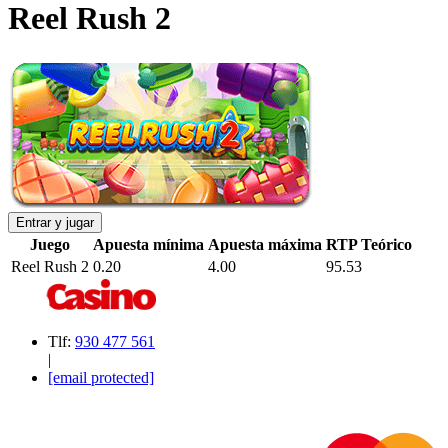
Reel Rush 2
Entrar y jugar
Juego
Apuesta mínima
Apuesta máxima
RTP Teórico
Reel Rush 2
0.20
4.00
95.53
Tlf:
930 477 561
|
[email protected]