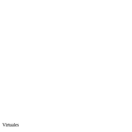
Virtuales