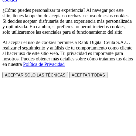
¿Cómo puedes personalizar tu experiencia? Al navegar por este
sitio, tienes la opción de aceptar o rechazar el uso de estas cookies.
Si decides aceptar, disfrutarás de una experiencia más personalizada
y optimizada. En cambio, si prefieres no permitir ciertas cookies,
solo utilizaremos las esenciales para el funcionamiento del sitio.
Al aceptar el uso de cookies permites a Rank Digital Ceuta S.A.U.
realizar el seguimiento y análisis de tu comportamiento como cliente
al hacer uso de este sitio web. Tu privacidad es importante para
nosotros. Puedes obtener más detalles sobre cómo tratamos tus datos
en nuestra
Política de Privacidad
ACEPTAR SÓLO LAS TÉCNICAS
ACEPTAR TODAS