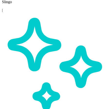
Slingo
|