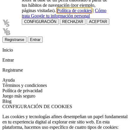
tus hábitos de navegación (por ejemplo,
páginas visitadas).
Política de cookies
|
Cómo
trata Google tu información personal
CONFIGURACIÓN
RECHAZAR
ACEPTAR
Registrarse
Entrar
Inicio
Entrar
Registrarse
Ayuda
Términos y condiciones
Política de privacidad
Juego más seguro
Blog
CONFIGURACIÓN DE COOKIES
Las cookies y tecnologías afines desempeñan un papel fundamental
en tu experiencia digital al explorar este sitio web. En esta
plataforma, hacemos uso específico de cuatro tipos de cookies: