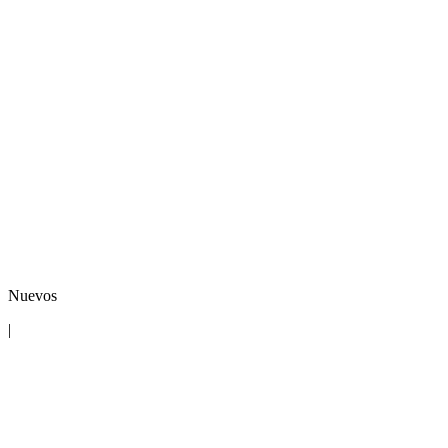
Nuevos
|