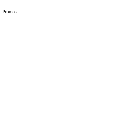
Promos
|