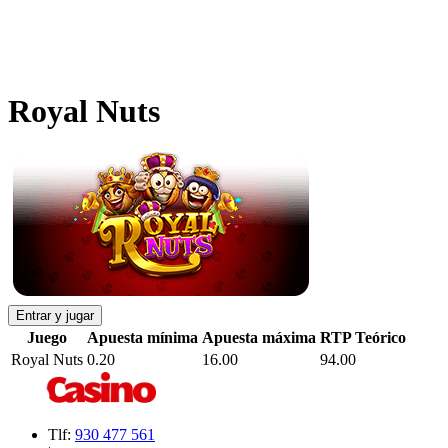
Royal Nuts
Entrar y jugar
Juego
Apuesta mínima
Apuesta máxima
RTP Teórico
Royal Nuts
0.20
16.00
94.00
Tlf:
930 477 561