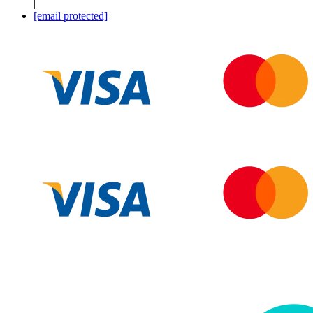
|
[email protected]