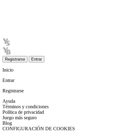
Registrarse
Entrar
Inicio
Entrar
Registrarse
Ayuda
Términos y condiciones
Política de privacidad
Juego más seguro
Blog
CONFIGURACIÓN DE COOKIES