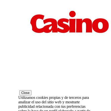
Close
Utilizamos cookies propias y de terceros para
analizar el uso del sitio web y mostrarte
publicidad relacionada con tus preferencias
sobre la base de un perfil elaborado a partir de