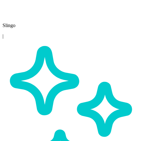
Slingo
|