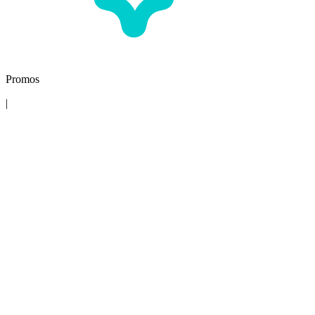
Promos
|